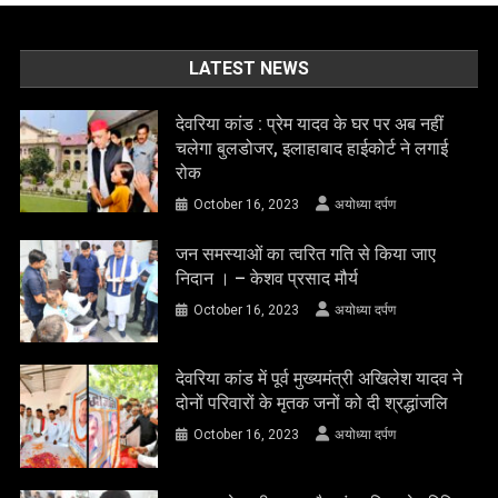
देवरिया कांड : प्रेम यादव के घर पर अब नहीं
चलेगा बुलडोजर, इलाहाबाद हाईकोर्ट ने लगाई
रोक
October 16, 2023
अयोध्या दर्पण
जन समस्याओं का त्वरित गति से किया जाए
निदान । – केशव प्रसाद मौर्य
October 16, 2023
अयोध्या दर्पण
देवरिया कांड में पूर्व मुख्यमंत्री अखिलेश यादव ने
दोनों परिवारों के मृतक जनों को दी श्रद्धांजलि
October 16, 2023
अयोध्या दर्पण
उत्तर प्रदेश की कला और संस्कृतिक से परिचित
होंगे देश भर के युवा खिलाड़ी-डा0 नवनीत सहगल
May 13, 2023
अयोध्या दर्पण