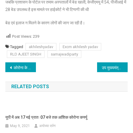
जबकि प्रशासन के पोर्टल पर तमाम अस्पतालों में बेड खाली, केजीएमयू में 54, पीजीआई में
28 बेड उपलब्ध है इस मामले पर हाईकोर्ट ने भी टिप्पणी की थी
बेड एवं इलाज न मिलने के कारण लोगों की जान जा रही है।
Post Views:
239
Tagged
akhileshyadav
Excm akhilesh yadav
RLD AJEET SINGH
samajwadiparty
Post
कोरोना के विरुद्ध प्रभावी लड़ाई में चिकित्सकों और विशेषज्ञों का योगदान सराहनीय-मुख्यमंत्री
उप मुख्यमंत्री केशव प्रसाद मौर्य, स्व भवानी सिंह की अंतिम यात्रा में हुए सम्मिलित
navigation
RELATED POSTS
यूपी में अब 17 मई प्रातः 07 बजे तक आंशिक कोरोना कर्फ्यू
May 9, 2021
अयोध्या दर्पण