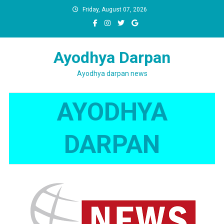
Skip
Friday, August 07, 2026
to
content
Ayodhya Darpan
Ayodhya darpan news
AYODHYA
DARPAN