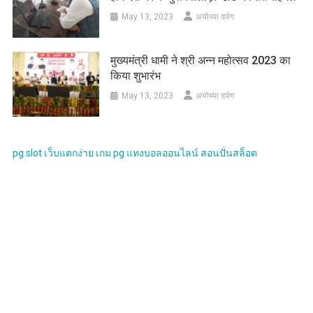
May 13, 2023
अयोध्या दर्पण
मुख्यमंत्री धामी ने श्री अन्न महोत्सव 2023 का
किया शुभारंभ
May 13, 2023
अयोध्या दर्पण
pg slot
เว็บแตกง่าย
เกม pg
แทงบอลออนไลน์
สอนปั่นสล็อต
LATEST NEWS