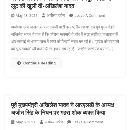
जारी
लूट की खुली दी-अखिलेश यादव
रखे
अयोध्या दर्पण
On
May 13, 2021
Leave A Comment
भाजपा
अयोध्या दर्पण लखनऊ- समाजवादी पार्टी के राष्ट्रीय अध्यक्ष एवं पूर्व मुख्यमंत्री
सरकार
अखिलेश यादव ने कहा है कि कोरोना महामारी के दौर में सत्ता संरक्षित कालाबाजारी
ने
और मंहगाई से भाजपा राज में लोगों की जिंदगी नरक बन गई है। प्रदेश की बदहाली
गरीब,
को झूठे आंकड़ों की बाजीगरी से छुपाया जा रहा है। उन्होंने जारी एक बयान […]
बेबस
और
मजबूर
Continue Reading
जनता
से
लूट
की
खुली
दी-
पूर्व मुख्यमंत्री अखिलेश यादव ने आरएलडी के अध्यक्ष
अखिलेश
अजीत सिंह के निधन पर गहरा शोक व्यक्त किया
यादव
अयोध्या दर्पण
On
May 6, 2021
Leave A Comment
पूर्व