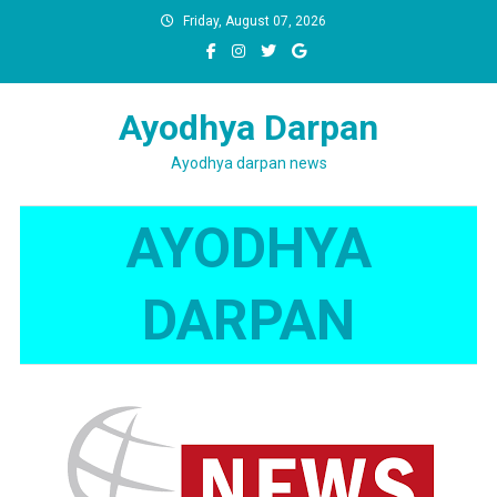
Skip
Friday, August 07, 2026
to
content
Ayodhya Darpan
Ayodhya darpan news
AYODHYA
DARPAN