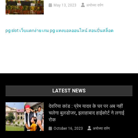
May 13, 2023
अयोध्या दर्पण
pg slot
เว็บแตกง่าย
เกม pg
แทงบอลออนไลน์
สอนปั่นสล็อต
LATEST NEWS
देवरिया कांड : प्रेम यादव के घर पर अब नहीं
चलेगा बुलडोजर, इलाहाबाद हाईकोर्ट ने लगाई
रोक
October 16, 2023
अयोध्या दर्पण