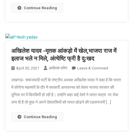
भाजपा
Continue Reading
सरकार
की
लापरवाही
और
बदइंतजामी
से
अखिलेश यादव -मृतक आंकड़ो में खेल,भाजपा राज में
दम
इलाज भले न मिले, अंत्येष्टि फ्री है दुःखद
तोड़
अयोध्या दर्पण
On
रहे
April 30, 2021
Leave A Comment
अखिलेश
हैं
लखनऊ- समाजवादी पार्टी के राष्ट्रीय अध्यक्ष अखिलेश यादव ने कहा है कि भारत
यादव
में कोरोना महामारी के दौर में सरकारी अव्यवस्था को लेकर भाजपा सरकार की
-मृतक
दुनिया भर में किरकिरी हो रही है। उन्होंने कहा कई देशो ने भारत यात्रा पर रोक
आंकड़ो
लगा दी है तो कुछ ने अपने देशवासियों को भारत छोड़ने की एडवायजरी […]
में
खेल,भाजपा
राज
Continue Reading
में
इलाज