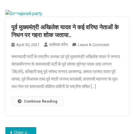
भले
न
मिले,
अंत्येष्टि
पूर्व मुख्यमंत्री अखिलेश यादव ने कई वरिष्ठ नेताओं के
फ्री
निधन पर गहरा शोक जताया..
है
अयोध्या दर्पण
On
दुःखद
April 30, 2021
Leave A Comment
पूर्व
समाजवादी पार्टी के राष्ट्रीय अध्यक्ष एवं पूर्व मुख्यमंत्री अखिलेश यादव ने जनपद
मुख्यमंत्री
संतकबीरनगर के समाजवादी पार्टी के पूर्व सांसद सुरेन्द्र यादव उम्र लगभग
अखिलेश
78(वर्ष), बलिहारी बाबू पूर्व सांसद जनपद आजमगढ़, कमला प्रसाद रावत पूर्व
यादव
सांसद, पूर्व विधायक तथा पूर्व मंत्री जनपद बाराबंकी, वाराणसी महानगर के युवा
ने
कई
सपा नेता एवं समाजवादी लोहिया वाहिनी के राष्ट्रीय सचिव […]
वरिष्ठ
नेताओं
Continue Reading
के
निधन
पर
गहरा
Posts
Older posts
शोक