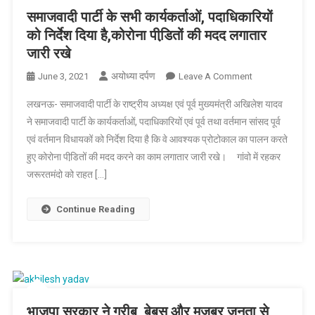
काम
समाजवादी पार्टी के सभी कार्यकर्ताओं, पदाधिकारियों
करेगी-
को निर्देश दिया है,कोरोना पीडि़तों की मदद लगातार
अखिलेश
जारी रखे
अयोध्या दर्पण
On
June 3, 2021
Leave A Comment
समाजवादी
लखनऊ- समाजवादी पार्टी के राष्ट्रीय अध्यक्ष एवं पूर्व मुख्यमंत्री अखिलेश यादव
पार्टी
ने समाजवादी पार्टी के कार्यकर्ताओं, पदाधिकारियों एवं पूर्व तथा वर्तमान सांसद पूर्व
के
एवं वर्तमान विधायकों को निर्देश दिया है कि वे आवश्यक प्रोटोकाल का पालन करते
सभी
हुए कोरोना पीडि़तों की मदद करने का काम लगातार जारी रखे। गांवो में रहकर
कार्यकर्ताओं,
पदाधिकारियों
जरूरतमंदो को राहत […]
को
निर्देश
Continue Reading
दिया
है,कोरोना
पीडि़तों
की
मदद
लगातार
भाजपा सरकार ने गरीब, बेबस और मजबूर जनता से