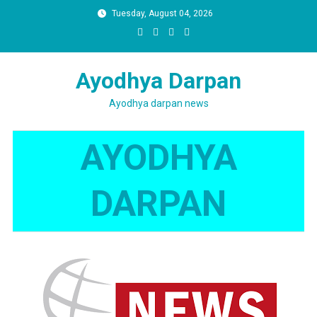
Skip
Tuesday, August 04, 2026
to
content
Ayodhya Darpan
Ayodhya darpan news
AYODHYA
DARPAN