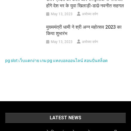
होंगे देश भर के युवा खिलाड़ी-डा0 नवनीत सहगल
May 13, 2023
अयोध्या दर्पण
मुख्यमंत्री धामी ने श्री अन्न महोत्सव 2023 का
किया शुभारंभ
May 13, 2023
अयोध्या दर्पण
pg slot
เว็บแตกง่าย
เกม pg
แทงบอลออนไลน์
สอนปั่นสล็อต
LATEST NEWS