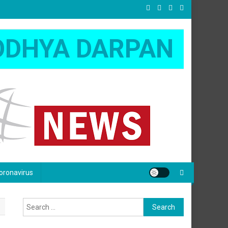
ODHYA DARPAN
oronavirus
Search
for: