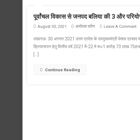
पूर्वांचल विकास से जनपद बलिया की 3 और परि
अयोध्या दर्पण
O
August 30, 2021
Leave A Comment
पूर
लखनऊः 30 अगस्त 2021 उत्तर प्रदेश के उपमुख्यमंत्री केशव प्रसाद मौर्य 
व
क्रियान्वयन हेतु वित्तीय वर्ष 2021 में-22 मे रू०1 करोड़ 73 लाख 75ह
से
[…]
ज
बल
क
Continue Reading
3
औ
पर
के
लि
रु
7
ल
क