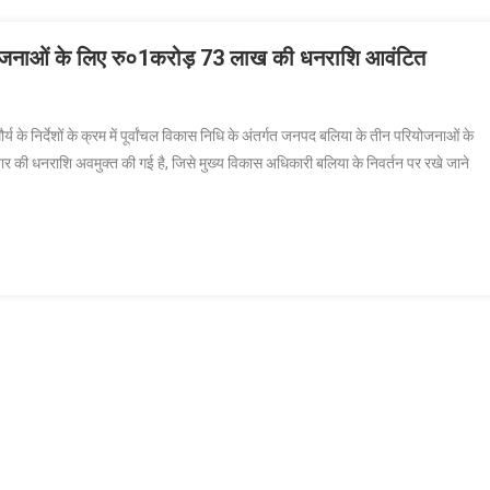
योजनाओं के लिए रु०1करोड़ 73 लाख की धनराशि आवंटित
n
्वांचल
के निर्देशों के क्रम में पूर्वांचल विकास निधि के अंतर्गत जनपद बलिया के तीन परियोजनाओं के
िकास
जार की धनराशि अवमुक्त की गई है, जिसे मुख्य विकास अधिकारी बलिया के निवर्तन पर रखे जाने
नपद
िया
ी
र
ियोजनाओं
ए
०1करोड़
3
ाख
ी