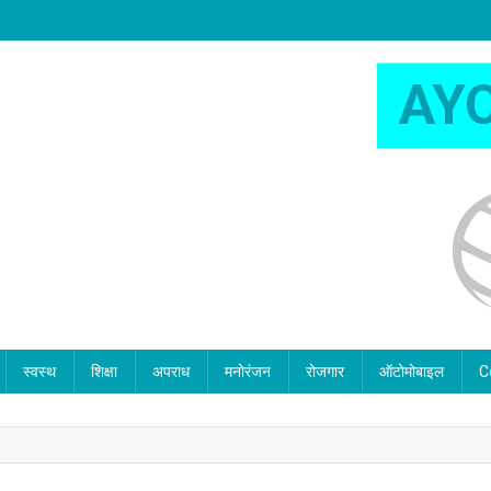
AY
स्वस्थ
शिक्षा
अपराध
मनोरंजन
रोजगार
ऑटोमोबाइल
C