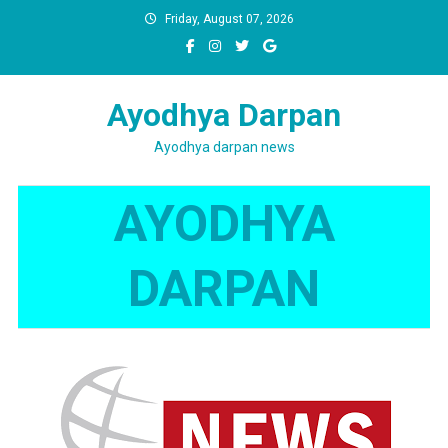
Skip
Friday, August 07, 2026
to
content
Ayodhya Darpan
Ayodhya darpan news
AYODHYA
DARPAN