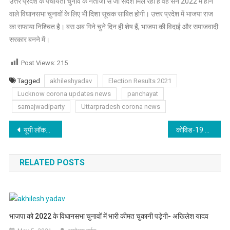
उत्तर प्रदेश के पंचायती चुनाव के नतीजों से जो संदेश मिल रहा है वह सन 2022 में होने
वाले विधानसभा चुनावों के लिए भी दिशा सूचक साबित होगी। उत्तर प्रदेश में भाजपा राज
का सफाया निश्चित है। बस अब गिने चुने दिन ही शेष हैं, भाजपा की विदाई और समाजवादी
सरकार बनने में।
Post Views:
215
Tagged
akhileshyadav
Election Results 2021
Lucknow corona updates news
panchayat
samajwadiparty
Uttarpradesh corona news
Post
यूपी लॉकडाउन में E-Pass के लिए ऑनलाइन आवेदन कर सकते हैं
कोविड-19 के खिलाफ इस वैश्विक लड़ाई को उत्तर प्रदेश पूरी मजबूती से लड़ रहा है- मुख्यमंत्री
navigation
RELATED POSTS
भाजपा को 2022 के विधानसभा चुनावों में भारी कीमत चुकानी पड़ेगी- अखिलेश यादव