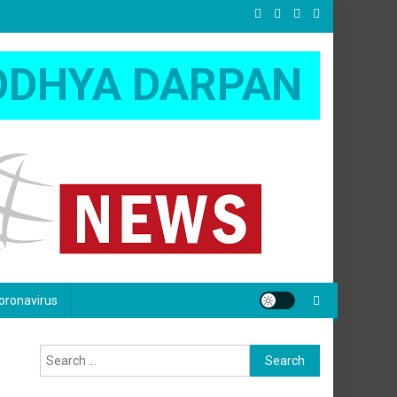
ODHYA DARPAN
oronavirus
Search
for: