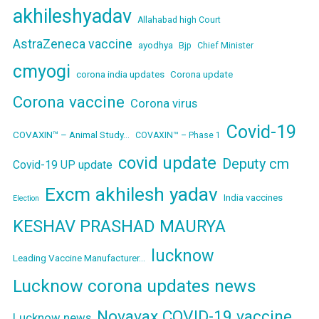
akhileshyadav
Allahabad high Court
AstraZeneca vaccine
ayodhya
Bjp
Chief Minister
cmyogi
corona india updates
Corona update
Corona vaccine
Corona virus
Covid-19
COVAXIN™ – Animal Study…
COVAXIN™ – Phase 1
covid update
Deputy cm
Covid-19 UP update
Excm akhilesh yadav
India vaccines
Election
KESHAV PRASHAD MAURYA
lucknow
Leading Vaccine Manufacturer…
Lucknow corona updates news
Novavax COVID-19 vaccine
Lucknow news