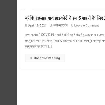
ब्रेकिंग:इलाहाबाद हाइकोर्ट ने इन 5 शहरों के लि
अयोध्या दर्पण
On
April 19, 2021
Leave A Comment
ब्रेक
उत्तर प्रदेश में COVID19 मामले तेजी से बढ़ते देखते हुए, इलाहाबाद उ
हाइकोर
तदनुसार, न्यायालय ने प्रयागराज, लखनऊ, वाराणसी, कानपुर ,कानपुर नगर 
ने
लागू कराने का निर्देश […]
इन
5
शहरों
Continue Reading
के
लिए
26
अप्रै
तक
लॉक
डाउन
का