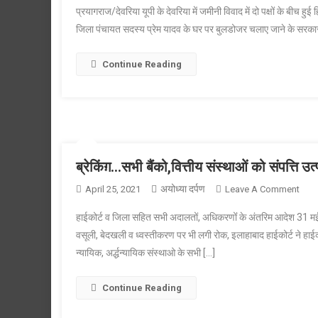
प्रयागराज/देवरिया यूपी के देवरिया में जमीनी विवाद में दो पक्षों के बीच हु
जिला पंचायत सदस्य प्रेम यादव के घर पर बुलडोजर चलाए जाने के सरका
Continue Reading
ब्रेकिंग़…सभी बैंको,वित्तीय संस्थाओं को संपत्ति उत
अयोध्या दर्पण
On
April 25, 2021
Leave A Comment
ब्रेक
हाईकोर्ट व जिला सहित सभी अदालतों, अधिकरणोंं के अंतरिम आदेश 31 मई त
सभी
वसूली, बेदखली व ध्वस्तीकरण पर भी लगी रोक, इलाहाबाद हाईकोर्ट ने हाईक
बैंको,व
न्यायिक, अर्द्धन्यायिक संस्थाओ के सभी […]
संस्थ
को
संपत्ति
Continue Reading
उत्पी