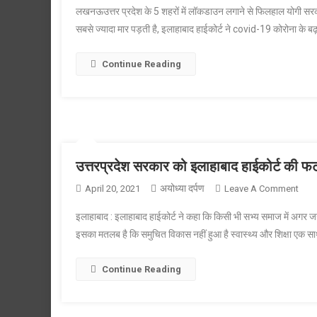
हो-
लखनऊउत्तर प्रदेश के 5 शहरों में लॉकडाउन लगाने से फिलहाल योगी सरक
वारा
योगी
सबसे ज्यादा मार पड़ती है, इलाहाबाद हाईकोर्ट ने covid-19 कोरोना के ब
समेत
आदित
5
Continue Reading
शहरों
में
नहीं
लगेगा
लॉकड
HC
के
उत्तरप्रदेश सरकार को इलाहाबाद हाईकोर्ट की 
आदेश
अयोध्या दर्पण
On
April 20, 2021
Leave A Comment
के
उत्तर
खिल
इलाहाबाद : इलाहाबाद हाईकोर्ट ने कहा कि किसी भी सभ्य समाज में अगर जन 
सरक
SC
इसका मतलब है कि समुचित विकास नहीं हुआ है स्वास्थ्य और शिक्षा एक साथ चल
को
जाएग
इलाहा
सरक
Continue Reading
हाईकोर
की
फटक