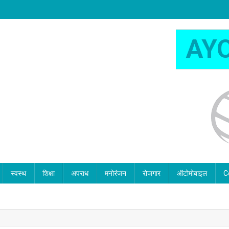
AY
स्वस्थ
शिक्षा
अपराध
मनोरंजन
रोजगार
ऑटोमोबाइल
C