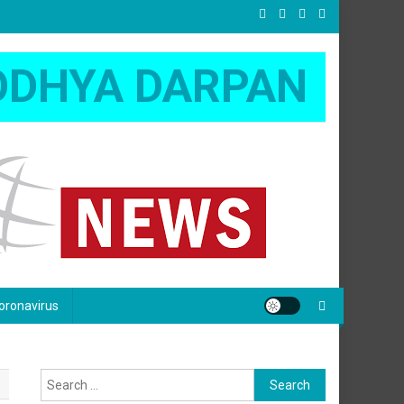
ODHYA DARPAN
oronavirus
Search
for: