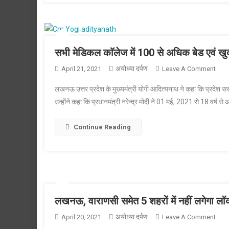
कार्रव
पर
रोक-
हाईकोर
सभी मेडिकल काॅलेज में 100 से अधिक बेड एवं ख
अयोध्या दर्पण
On
April 21, 2021
Leave A Comment
सभी
लखनऊ उत्तर प्रदेश के मुख्यमंत्री योगी आदित्यनाथ ने कहा कि प्रदेश सरक
मेडि
उन्होंने कहा कि प्रधानमंत्री नरेन्द्र मोदी ने 01 मई, 2021 से 18 वर्ष
काॅले
में
Continue Reading
100
से
अधि
बेड
एवं
खुद
का
लखनऊ, वाराणसी समेत 5 शहरों में नहीं लगेग
ऑक्स
अयोध्या दर्पण
On
April 20, 2021
Leave A Comment
प्लाण्ट
लखन