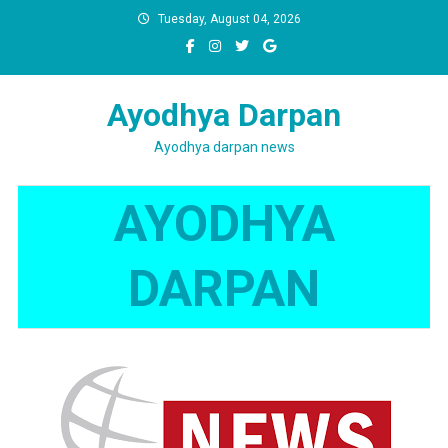
Skip
Tuesday, August 04, 2026
to
content
Ayodhya Darpan
Ayodhya darpan news
AYODHYA
DARPAN