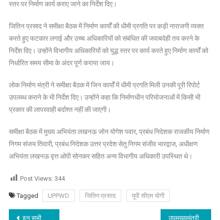
प्रसाद
स्तर पर निर्माण कार्य कराए जाने का निर्देश दिए।
ने
की
जितिन प्रसाद ने समीक्षा बैठक में निर्माण कार्यों की धीमी प्रगति पर कड़ी नाराजगी व्यक्त
समीक्षा
करते हुए फटकार लगाई और उच्च अधिकारियों को संबंधित की जवाबदेही तय करने के
बैठक,
निर्देश दिए। उन्होंने विभागीय अधिकारियों को युद्ध स्तर पर कार्य करते हुए निर्माण कार्यों को
कहा
निर्धारित समय सीमा के अंदर पूर्ण कराया जाय।
लापरवाही
बर्दाश्त
लोक निर्माण मंत्री ने समीक्षा बैठक में जिन कार्यों में धीमी प्रगति मिली उनकी पूरी रिपोर्ट
नहीं
उपलब्ध कराने के भी निर्देश दिए। उन्होंने कहा कि निर्माणधीन परियोजनाओं में किसी भी
की
प्रकार की लापरवाही बर्दाश्त नहीं की जाएगी।
जाएगी
समीक्षा बैठक में मुख्य अभियंता लखनऊ जोन योगेश पवार, प्रबंध निदेशक राजकीय निर्माण
निगम संजय तिवारी, प्रबंध निदेशक उत्तर प्रदेश सेतु निगम संजीव भारद्वाज, अधीक्षण
अभियंता लखनऊ वृत्त ओपी सोनकर सहित अन्य विभागीय अधिकारी उपस्थित थे।
Post Views:
344
Tagged
UPPWD
जितिन प्रसाद
यूपी सीएम योगी
Post
इन सभी जिलों में बाढ़ का खतरा,मुख्यमंत्री ने दिए अलर्ट रहने के निर्देश
उपमुख्यमंत्री केशव प्रसाद मौर्य ने कन्नौज जनपद का किया सघन दौरा।