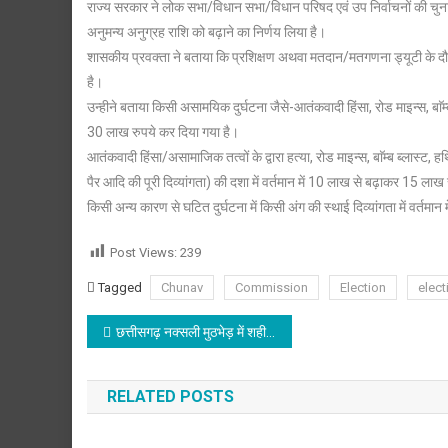
राज्य सरकार ने लोक सभा/विधान सभा/विधान परिषद एवं उप निर्वाचनों की चुनाव ड्यू
ने
अनुमन्य अनुग्रह राशि को बढ़ाने का निर्णय लिया है।
चुनाव
शासकीय प्रवक्ता ने बताया कि प्रशिक्षण अथवा मतदान/मतगणना ड्यूटी के दौर
ड्यूटी
में
है।
कार्मिकों
उन्हीने बताया किसी असामयिक दुर्घटना जैसे-आतंकवादी हिंसा, रोड माइन्स, बाॅम्
की
30 लाख रुपये कर दिया गया है।
असामयिक
आतंकवादी हिंसा/असामाजिक तत्वों के द्वारा हत्या, रोड माइन्स, बाॅम्ब ब्लास्ट, 
दुर्घटना
पैर आदि की पूरी दिव्यांगता) की दशा में वर्तमान में 10 लाख से बढ़ाकर 15 लाख
पर
किसी अन्य कारण से घटित दुर्घटना में किसी अंग की स्थाई दिव्यांगता में वर्त
अनुग्रह
राशि
Post Views:
239
बढ़ाई
Tagged
Chunav
Commission
Election
elect
Post
छत्तीसगढ़ नक्सली मुठभेड़ में शहीद वीर जवानों को श्रद्धांजलि,राष्ट्र वीर सपूतों का सदा ऋणी रहेगा -केशव प्रसाद मौर्य
navigation
RELATED POSTS