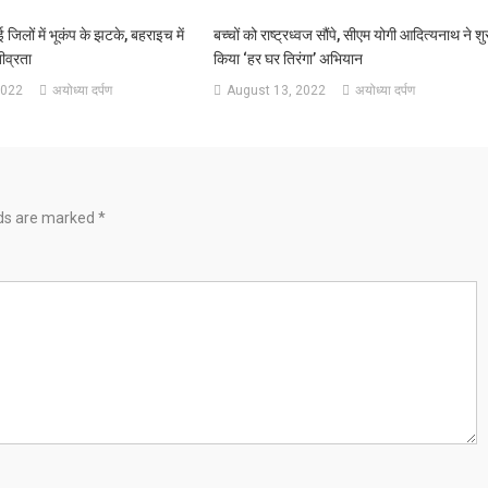
लों में भूकंप के झटके, बहराइच में
बच्चों को राष्ट्रध्वज सौंपे, सीएम योगी आदित्यनाथ ने शु
ीव्रता
किया ‘हर घर तिरंगा’ अभियान
2022
अयोध्या दर्पण
August 13, 2022
अयोध्या दर्पण
lds are marked
*