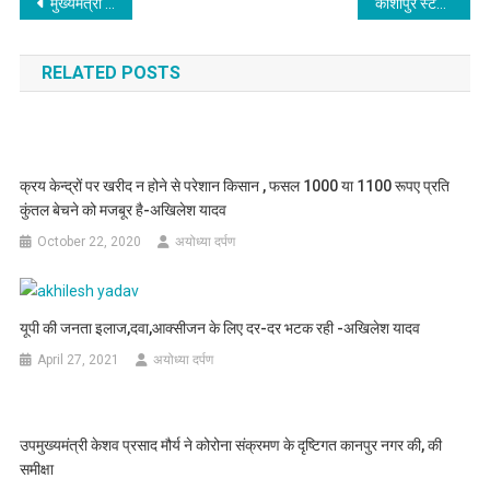
Post
मुख्यमंत्री ने ‘स्कूल चलो अभियान-2023’ तथा‘विशेष रोग संचारी नियंत्रण अभियान’ का शुभारम्भ किया
काशीपुर स्टेडियम से अब नहीं होगा एथलेटिक्स और वेटलिफ्टिंग खेल शिफ्ट,
navigation
RELATED POSTS
क्रय केन्द्रों पर खरीद न होने से परेशान किसान , फसल 1000 या 1100 रूपए प्रति
कुंतल बेचने को मजबूर है-अखिलेश यादव
October 22, 2020
अयोध्या दर्पण
यूपी की जनता इलाज,दवा,आक्सीजन के लिए दर-दर भटक रही -अखिलेश यादव
April 27, 2021
अयोध्या दर्पण
उपमुख्यमंत्री केशव प्रसाद मौर्य ने कोरोना संक्रमण के दृष्टिगत कानपुर नगर की, की
समीक्षा