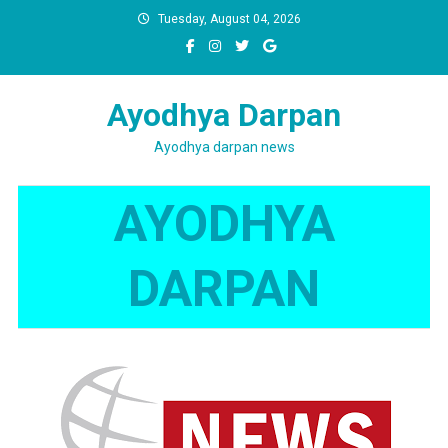
Skip
Tuesday, August 04, 2026
to
content
Ayodhya Darpan
Ayodhya darpan news
AYODHYA
DARPAN