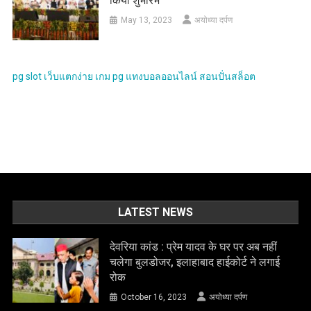
किया शुभारंभ
May 13, 2023
अयोध्या दर्पण
pg slot
เว็บแตกง่าย
เกม pg
แทงบอลออนไลน์
สอนปั่นสล็อต
LATEST NEWS
देवरिया कांड : प्रेम यादव के घर पर अब नहीं
चलेगा बुलडोजर, इलाहाबाद हाईकोर्ट ने लगाई
रोक
October 16, 2023
अयोध्या दर्पण