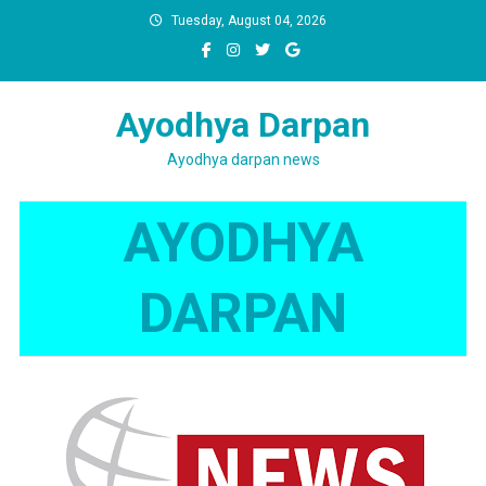
Skip
Tuesday, August 04, 2026
to
content
Ayodhya Darpan
Ayodhya darpan news
AYODHYA
DARPAN