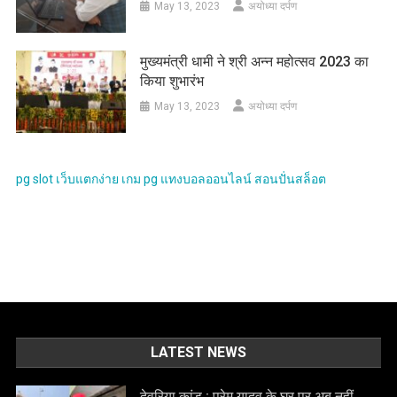
May 13, 2023
अयोध्या दर्पण
मुख्यमंत्री धामी ने श्री अन्न महोत्सव 2023 का
किया शुभारंभ
May 13, 2023
अयोध्या दर्पण
pg slot
เว็บแตกง่าย
เกม pg
แทงบอลออนไลน์
สอนปั่นสล็อต
LATEST NEWS
देवरिया कांड : प्रेम यादव के घर पर अब नहीं