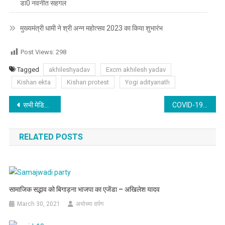
डा0 नवनीत सहगल
मुख्यमंत्री धामी ने श्री अन्न महोत्सव 2023 का किया शुभारंभ
Post Views:
298
Tagged
akhileshyadav
Excm akhilesh yadav
Kishan ekta
Kishan protest
Yogi adityanath
Post
सभी मेडिकल काॅलेज में 100 से अधिक बेड एवं खुद का ऑक्सीजन प्लाण्ट हो-योगी आदित्यनाथ
COVID-19:यूपी सरकार के राज्यमंत्री हुए,कोरोना पॉजिटिव,घर पर हुए आइसोलेट
navigation
RELATED POSTS
सामाजिक सद्भाव को बिगाड़ना भाजपा का एजेंडा – अखिलेश यादव
March 30, 2021
अयोध्या दर्पण