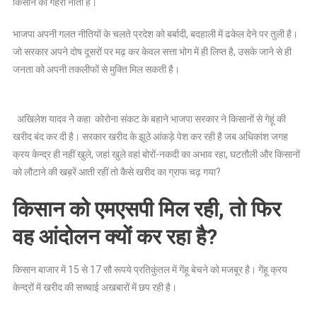
किसान का गहरा नाता है।
प्रचारक
मुख्यमंत्री
भाजपा अपनी गलत नीतियों के चलते प्रदेश को बर्बादी, बदहाली में ढकेल देने पर तुली है।
को
जो सरकार अपने दोष दूसरों पर मढ़ कर केवल सत्ता भोग में ही लिप्त है, उसके जाने से ही
फुर्सत
जनता को अपनी तकलीफों से मुक्ति मिल सकती है।
कहा
?
-अखिलेश
अखिलेश यादव नेे कहा कोरोना संकट के बहाने भाजपा सरकार ने किसानों से गेहूं की
यादव
खरीद बंद कर दी है। सरकार खरीद के झूठे आंकड़े पेश कर रही है जब अधिकांश जगह
क्रय केन्द्र ही नहीं खुले, जहां खुले वहां बोरों-नकदी का अभाव रहा, घटतौली और किसानों
को लौटाने की खब़रें आती रहीं तो कैसे खरीद का ग्राफ चढ़ गया?
किसान को एमएसपी मिल रही, तो फिर
वह आंदोलन क्यों कर रहा है?
किसान बाजार में 15 से 17 सौ रूपये प्रतिकुंतल में गेंहू बेचने को मजबूर है। गेंहू क्रय
केन्द्रों में खरीद की सच्चाई अखबारों में छप रही है।