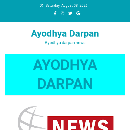
Skip
Saturday, August 08, 2026
to
content
Ayodhya Darpan
Ayodhya darpan news
AYODHYA
DARPAN