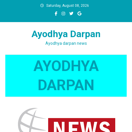
Skip
Saturday, August 08, 2026
to
content
Ayodhya Darpan
Ayodhya darpan news
AYODHYA
DARPAN