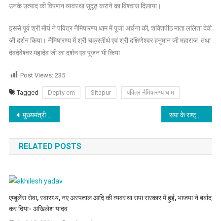
उनके उत्पाद की विपणन व्यवस्था सुदृढ़ कराने का विश्वास दिलाया।
इससे पूर्व श्री मौर्य ने पवित्र नैमिषारण्य धाम में पूजा अर्चना की, शक्तिपीठ माता ललिता देवी
जी दर्शन किया। नैमिषारण्य में श्री चक्रतीर्थ एवं श्री दक्षिणेश्वर हनुमान जी महाराज तथा
देवदेवेश्वर महादेव जी का दर्शन एवं पूजन भी किया
Post Views:
235
Tagged
Depty cm
Sitapur
पवित्र नैमिषारण्य धाम
Post
मुख्यमंत्री ने जनपद आजमगढ़ में 143 करोड़ रु0 की 31 विकास परियोजनाओं का लोकार्पण
सपा के राष्ट्रीय अध्यक्ष अखिलेश यादव के आव्हान पर उत्तर प्रदेश में हर घर पर राष्ट्रीय ध्वज फहराया जाएगा।
navigation
RELATED POSTS
एम्बूलेंस सेवा, स्वास्थ्य, नए अस्पताल आदि की व्यवस्था सपा सरकार में हुई, भाजपा ने बर्बाद
कर दिया- अखिलेश यादव