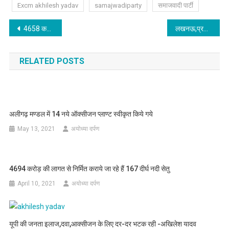
Excm akhilesh yadav
samajwadiparty
समाजवादी पार्टी
Post
4658 करोड़ की लागत से बनाये जा रहे 108 आर0ओ0बी0
लखनऊ,प्रयागराज,कानपुर,वाराणसी में इंटीग्रेटेड कमाण्ड, मिलेगी टेलीमेडिसिन की सुविधा – मुख्यमंत्री
navigation
RELATED POSTS
अलीगढ़ मण्डल में 14 नये ऑक्सीजन प्लाण्ट स्वीकृत किये गये
May 13, 2021
अयोध्या दर्पण
4694 करोड़ की लागत से निर्मित कराये जा रहे हैं 167 दीर्घ नदी सेतु
April 10, 2021
अयोध्या दर्पण
यूपी की जनता इलाज,दवा,आक्सीजन के लिए दर-दर भटक रही -अखिलेश यादव