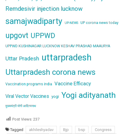
Remdesivir injection lucknow
samajwadiparty
UP corona news today
UP-NEWS
upgovt
UPPWD
UPPWD KUSHINAGAR LUCKNOW KESHAV PRASHAD MAAURYA
uttarpradesh
Uttar Pradesh
Uttarpradesh corona news
Vaccine Efficacy
Vaccination programs india
Yogi adityanath
Viral Vector Vaccines
yogi
मुख्यमंत्री योगी आदित्यनाथ
Post Views:
237
Tagged
akhileshyadav
Bjp
bsp
Congress