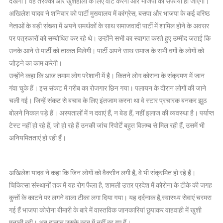
देखेगी। वह तरक्की और खुशहाली के लिए वोट करेगी और भाजपा का सफाया हो जाएगा।
वरिष्ठ
अखिलेश यादव ने शनिवार को पार्टी मुख्यालय में कांग्रेस, बसपा और भाजपा के कई वरिष्ठ
नेताओं
नेताओं के बड़ी संख्या में अपने समर्थकों के साथ समाजवादी पार्टी में शामिल होने के अवसर
ने
पर पत्रकारों को सम्बोधित कर रहे थे। उन्होंने सभी का स्वागत करते हुए उम्मीद जताई कि
ली,
उनके आने से पार्टी को ताकत मिलेगी। पार्टी अपने साथ समाज के सभी वर्गो के लोगों को
सपा
जोड़ने का काम करेगी।
की
उन्होंने कहा कि आज तमाम लोग परेशानी में है। कितने लोग कोराना के संक्रमण में जान
सदस्यता,पढ़ें
गंवा चुके हैं। इस संकट में गरीब का रोजगार छिन गया। पलायन के दौरान लोगों की जाने
चली गई। जिन्हें संकट से बचाव के लिए इंतजाम करना था वे स्टार प्रचारक बनकर झूठ
बोलने निकल पड़े हैं। अस्पतालों में न दवाएं हैं, न बेड हैं, नहीं इलाज की व्यवस्था है। पर्याप्त
टेस्ट नहीं हो रहे हैं, जो हो रहे हैं उनकी जांच रिपोर्टें बहुत विलम्ब से मिल रही हैं, उसमें भी
अनियमितताएं हो रही हैं।
अखिलेश यादव ने कहा कि जिन लोगों को वैक्सीन लगी है, वे भी संक्रमित हो रहे हैं।
चिकित्सा संस्थानों तक में यह रोग फैला है, शामली उत्तर प्रदेश में कोरोना के टीके की जगह
कुत्तों के काटने पर लगने वाला टीका लगा दिया गया। यह दर्दनाक है,स्वास्थ्य सेवाएं चरमरा
गई हैं भाजपा कोरोना बीमारी के बारे में वास्तविक जानकारियां छुपाकर वाहवाही में खुशी
मनाती रही। अब हालात उसके काबू में नहीं रह गए हैं।