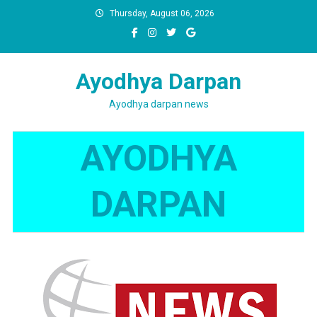
Skip
Thursday, August 06, 2026
to
content
Ayodhya Darpan
Ayodhya darpan news
AYODHYA
DARPAN