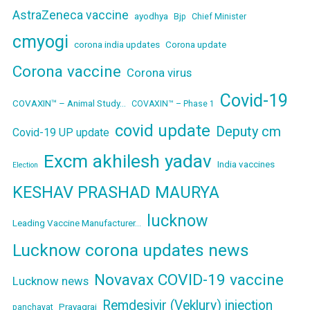
AstraZeneca vaccine
ayodhya
Bjp
Chief Minister
cmyogi
corona india updates
Corona update
Corona vaccine
Corona virus
Covid-19
COVAXIN™ – Animal Study…
COVAXIN™ – Phase 1
covid update
Deputy cm
Covid-19 UP update
Excm akhilesh yadav
India vaccines
Election
KESHAV PRASHAD MAURYA
lucknow
Leading Vaccine Manufacturer…
Lucknow corona updates news
Novavax COVID-19 vaccine
Lucknow news
Remdesivir (Veklury) injection
Prayagraj
panchayat