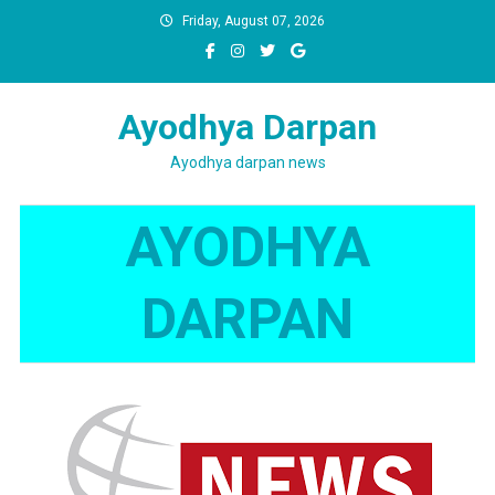
Skip
Friday, August 07, 2026
to
content
Ayodhya Darpan
Ayodhya darpan news
AYODHYA
DARPAN