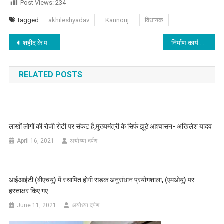
Post Views:
234
Tagged
akhileshyadav
Kannouj
विधायक
Post
शहीद के परिजनों को 50 लाख की आर्थिक सहायता और नौकरी देंगे,मुख्यमंत्री की घोषणा
निर्माण कार्य गुणवत्तापूर्ण तथा मानक के अनुरूप हो, गुणवत्ता से कोई समझौता नहीं- उपमुख्यमंत्री
navigation
RELATED POSTS
लाखों लोगों की रोजी रोटी पर संकट है,मुख्यमंत्री के सिर्फ झूठे आश्वासन- अखिलेश यादव
April 16, 2021
अयोध्या दर्पण
आईआईटी (बीएचयू) में स्थापित होगी सड़क अनुसंधान प्रयोगशाला, (एमओयू) पर
हस्ताक्षर किए गए
June 11, 2021
अयोध्या दर्पण