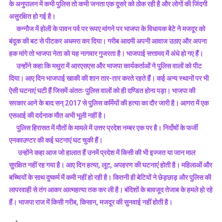
पर्व
के अनुपालन में कभी पुलिस तो कभी जनता एक दूसरे को ठोक रही है और लोगों की जिंदगी
पर
असुरक्षित हो गई है।
रूपये
कन्नौज में होली के पावन पर्व पर रूपए मांगने पर भाजपा के विधायक बेटे ने मजदूर को
मांगने
बंदूक की बट से पीटकर अधमरा कर दिया। गरीब आदमी अपनी आवाज उठाए और अपना
पर
हक मांगे तो भाजपा नेता को यह नागवार गुजरता है। भाजपाई सत्तामद में अंधे हो गए हैं।
भाजपा
उन्होंने कहा कि मथुरा में आरएसएस और भाजपा कार्यकर्ताओं ने पुलिस वालों को पीट
के
दिया। आए दिन भाजपाई खाकी की शान तार-तार करते रहते हैं। कई अन्य स्थानों पर भी
विधायक
ऐसी घटनाएं घटी हैं जिसमें अंततः पुलिस वालों को ही दण्डित होना पड़ा। भाजपा की
बेटे
सरकार आने के बाद सन् 2017 से पुलिस कर्मियों की हत्या का दौर जारी है। आगरा में एक
ने
एसआई की दर्दनाक मौत अभी भूली नहीं है।
मजदूर
पुलिस हिरासत में मौतों के मामले में उत्तर प्रदेश नम्बर एक पर है। निर्दोषों के फर्जी
को
पीटा-
एनकाउण्टर की कई घटनाएं घट चुकी हैं।
अखिलेश
उन्होंने कहा आज जो हालात हैं उनमें प्रदेश में किसी की भी इज्जत या जान माल
यादव
सुरक्षित नहीं रह गया है। आए दिन हत्या, लूट, अपहरण की घटनाएं होती है। महिलाओं और
बच्चियों के साथ दुष्कर्म में कमी नहीं हो रही है। कितनी ही बेटियों ने छेड़छाड़ और पुलिस की
लापरवाही से तंग आकर आत्महत्या तक कर ली है। बंदिशों के बावजूद तेजाब के हमले हो रहे
हैं। भाजपा राज में किसी गरीब, किसान, मजदूर की सुनवाई नहीं होती है।