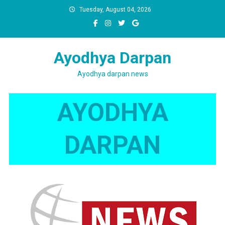
Skip
Tuesday, August 04, 2026
to
content
Ayodhya Darpan
Ayodhya darpan news
AYODHYA
DARPAN