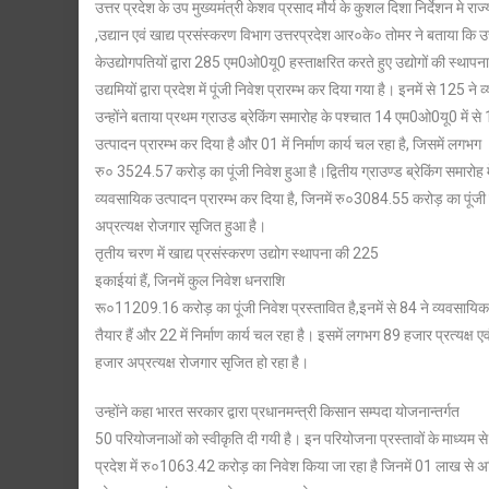
उत्तर प्रदेश के उप मुख्यमंत्री केशव प्रसाद मौर्य के कुशल दिशा निर्देशन मे राज्य म
क्षेत्र
,उद्यान एवं खाद्य प्रसंस्करण विभाग उत्तरप्रदेश आर०के० तोमर ने बताया कि उत्
में
केउद्योगपतियों द्वारा 285 एम0ओ0यू0 हस्ताक्षरित करते हुए उद्योगों की स्थ
4
वर्षों
उद्यमियों द्वारा प्रदेश में पूंजी निवेश प्रारम्भ कर दिया गया है। इनमें से 125 न
का
उन्होंने बताया प्रथम ग्राउड ब्रेकिंग समारोह के पश्चात 14 एम0ओ0यू0 में से
उत्कृष्ट
उत्पादन प्रारम्भ कर दिया है और 01 में निर्माण कार्य चल रहा है, जिसमें लगभग
कार्य,
रु० 3524.57 करोड़ का पूंजी निवेश हुआ है।द्वितीय ग्राउण्ड ब्रेकिंग समारोह म
प्रदेश
व्यवसायिक उत्पादन प्रारम्भ कर दिया है, जिनमें रु०3084.55 करोड़ का पूंज
में
अप्रत्यक्ष रोजगार सृजित हुआ है।
11209.16
तृतीय चरण में खाद्य प्रसंस्करण उद्योग स्थापना की 225
करोड़
इकाईयां हैं, जिनमें कुल निवेश धनराशि
की
रू०11209.16 करोड़ का पूंजी निवेश प्रस्तावित है,इनमें से 84 ने व्यवसायिक
पूंजी
तैयार हैं और 22 में निर्माण कार्य चल रहा है। इसमें लगभग 89 हजार प्रत्यक्ष 
निवेश
हजार अप्रत्यक्ष रोजगार सृजित हो रहा है।
उन्होंने कहा भारत सरकार द्वारा प्रधानमन्त्री किसान सम्पदा योजनान्तर्गत
50 परियोजनाओं को स्वीकृति दी गयी है। इन परियोजना प्रस्तावों के माध्यम से
प्रदेश में रु०1063.42 करोड़ का निवेश किया जा रहा है जिनमें 01 लाख से अ