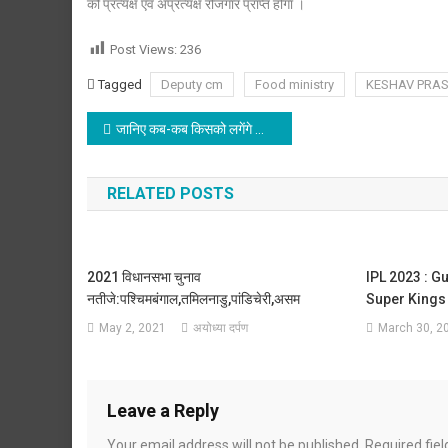
को प्रत्यक्ष एवं अप्रत्यक्ष रोजगार प्राप्त होगा ।
Post Views:
236
Tagged
Deputy cm
Food ministry
KESHAV PRA
Post
जानिए कब-कब किसको लगेंगे कोरोना वैक्सीन
navigation
RELATED POSTS
2021 विधानसभा चुनाव
IPL 2023 : G
नतीजे:पश्चिमबंगाल,तमिलनाडु,पांडिचेरी,असम
Super Kings क
May 2, 2021
अयोध्या दर्पण
March 30, 2
Leave a Reply
Your email address will not be published.
Required fie