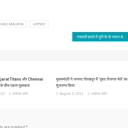
SHAD MAURYA
UPPWD
नक्सली हमले में यूपी के दो जवान शहीद,अयोध्या और चंदौली के निवासी,घर में मचा कोहराम
ujarat Titans और Chennai
मुख्यमंत्री ने जनपद गोरखपुर में ‘वृहद रोजगार मेले’ का
े बीच पहला मुकाबला
शुभारम्भ किया
023
अयोध्या दर्पण
August 3, 2022
अयोध्या दर्पण
lds are marked
*