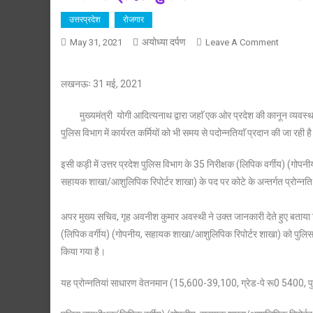
उत्तरप्रदेश
रोजगार
अयोध्या दर्पण
On
May 31, 2021
Leave A Comment
उत्तर
प्रदेश
लखनऊः 31 मई, 2021
पुलिस
विभाग
मुख्यमंत्री योगी आदित्यनाथ द्वारा जहाॅ एक ओर प्रदेश की कानून व्यवस्था 
के
पुलिस विभाग में कार्यरत कर्मियों को भी समय से पदोन्नतियाॅ प्रदान की जा रही ह
35
निरीक्षकों
इसी कड़ी में उत्तर प्रदेश पुलिस विभाग के 35 निरीक्षक (लिपिक वर्गीय) (गो
को
सहायक शाखा/आशुलिपिक रिपोर्टर शाखा) के पद पर कोटे के अन्तर्गत प्रोन्नति
मिली
पुलिस
अपर मुख्य सचिव, गृह अवनीश कुमार अवस्थी ने उक्त जानकारी देते हुए बताया कि प
उपाधीक्षक
(लिपिक वर्गीय) (गोपनीय, सहायक शाखा/आशुलिपिक रिपोर्टर शाखा) को पुलिस 
के
पद
किया गया है।
पर
यह प्रोन्नतियां साधारण वेतनमान (15,600-39,100, ग्रेड-पे रू0 5400, पु
पदोन्नति