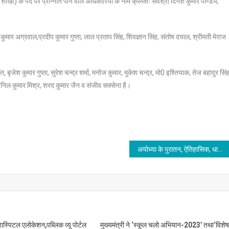
ा) के पद पर प्रोन्नति पाने वाले अधिकारियों के नाम क्रमशः सर्वश्री दिनेश कुमार पाण्डेय,
य कुमार अग्रवाल,प्रदीप कुमार गुप्ता, लाल प्रताप सिंह, शिवज्ञान सिंह, संतोष दयाल, श्रीमती मेराज
बृजेश कुमार गुप्ता, सुरेश चन्द्र शर्मा, मनोज कुमार, मुकेश चन्द्र, मो0 इश्तियाक, तेज बहादुर सिंह
निल कुमार मिश्र, शरद कुमार जैन व संजीव सक्सेना है।
अयोध्या के पुरातन, ऐतिहासिक, धार्मिक, आध्यात्मिक तथा सांस्कृतिक महत्व के दृष्टिगत केन्द्र : मुख्यमंत्री
ास्पिटल एलोकेशन,पब्लिक व्यू पोर्टल
मुख्यमंत्री ने ‘स्कूल चलो अभियान-2023’ तथा‘विशे