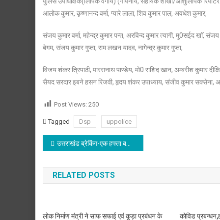
पुलिस उपाधीक्षक(लिपिक वर्गीय) (गोपनीय, सहायक शाखा/आशुलिपिक रिपोर्टर शाख
आलोक कुमार, कृष्णानन्द वर्मा, प्यारे लाला, शिव कुमार पाल, अवधेश कुमार,
संजय कुमार वर्मा, महेन्द्र कुमार पन्त, अरविन्द कुमार त्यागी, मु0सईद खाॅ, संज
बेगम, संजय कुमार गुप्ता, राम लखन यादव, नागेन्द्र कुमार गुप्ता,
विजय शंकर त्रिपाठी, पारसनाथ पाण्डेय, मो0 राशिद खान, अम्बरीश कुमार दीक्षित, 
सैयद सरदार इबने हसन रिजवी, हृदय शंकर उपाध्याय, संजीव कुमार सक्सेना, अ
Post Views:
250
Tagged
Dsp
uppolice
Post
उत्तराखंड ब्रेकिंग-एक हफ्ता बढ़ा कोरोना कर्फ्यू , 8 जून तक हफ्ते में दो दिन खुलेंगी दुकानें..
navigation
RELATED POSTS
लोक निर्माण मंत्री ने साफ सफाई एवं कूड़ा प्रबंधन के
कोविड प्रबन्धन,ह