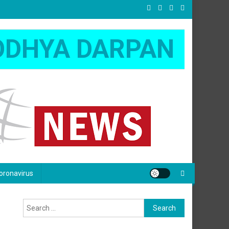
ODHYA DARPAN
oronavirus
Search
for: