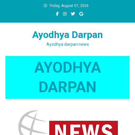
Skip
Friday, August 07, 2026
to
content
Ayodhya Darpan
Ayodhya darpan news
AYODHYA
DARPAN