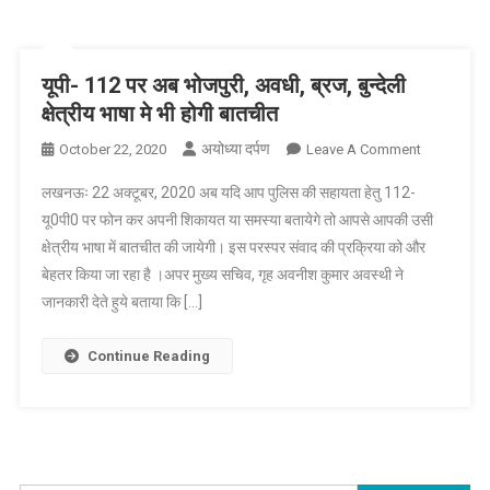
कार्यवाही-
मुख्य
सचिव
यूपी- 112 पर अब भोजपुरी, अवधी, ब्रज, बुन्देली
क्षेत्रीय भाषा मे भी होगी बातचीत
अयोध्या दर्पण
On
October 22, 2020
Leave A Comment
यूपी-
लखनऊः 22 अक्टूबर, 2020 अब यदि आप पुलिस की सहायता हेतु 112-
112
यू0पी0 पर फोन कर अपनी शिकायत या समस्या बतायेगे तो आपसे आपकी उसी
पर
क्षेत्रीय भाषा में बातचीत की जायेगी। इस परस्पर संवाद की प्रक्रिया को और
अब
बेहतर किया जा रहा है ।अपर मुख्य सचिव, गृह अवनीश कुमार अवस्थी ने
भोजपुरी,
अवधी,
जानकारी देते हुये बताया कि […]
ब्रज,
बुन्देली
Continue Reading
क्षेत्रीय
भाषा
मे
भी
होगी