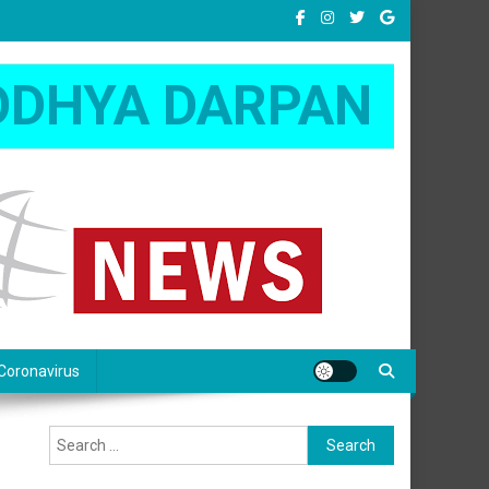
ODHYA DARPAN
Coronavirus
Search
for: