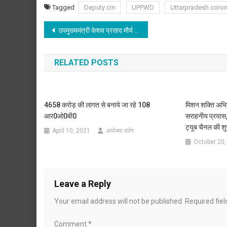
Tagged
Deputy cm
UPPWD
Uttarpradesh coro
Post
उपमुख्यमंत्री केशव प्रसाद मौर्य ने कोरोना संक्रमण के दृष्टिगत कानपुर नगर की, की समीक्षा
navigation
RELATED POSTS
4658 करोड़ की लागत से बनाये जा रहे 108
मिशन शक्ति अभि
आर0ओ0बी0
सराहनीय प्रयास,
ट्यूब चैनल की श
April 10, 2021
अयोध्या दर्पण
October 20,
Leave a Reply
Your email address will not be published.
Required fie
Comment
*