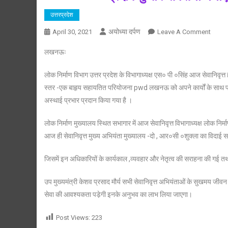
उत्तरप्रदेश
अयोध्या दर्पण
On
April 30, 2021
Leave A Comment
प्रदीप
लखनऊः
कुमार
सक्सेना
लोक निर्माण विभाग उत्तर प्रदेश के विभागाध्यक्ष एस० पी ०सिंह आज सेवानिवृत्त 
बनाए
स्तर -एक बाहृय सहायतित परियोजना pwd लखनऊ को अपने कार्यों के साथ प्र
गए,लो
अस्थाई प्रभार प्रदान किया गया है ।
निर्माण
विभाग
लोक निर्माण मुख्यालय स्थित सभागार में आज सेवानिवृत्त विभागाध्यक्ष लोक नि
के
आज ही सेवानिवृत्त मुख्य अभियंता मुख्यालय -दो , आर०सी ०शुक्ला का विदा
विभागाध्
जिसमें इन अधिकारियों के कार्यकाल ,व्यवहार और नेतृत्व की सराहना की गई तथा
उप मुख्यमंत्री केशव प्रसाद मौर्य सभी सेवानिवृत्त अभियंताओं के सुखमय जीवन
सेवा की आवश्यकता पडे़गी इनके अनुभव का लाभ लिया जाएगा।
Post Views:
223