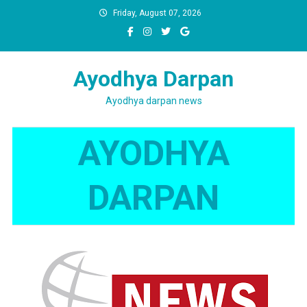
Skip
Friday, August 07, 2026
to
content
Ayodhya Darpan
Ayodhya darpan news
AYODHYA
DARPAN