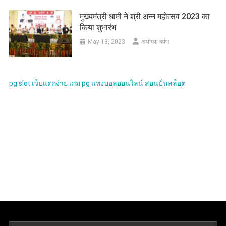
मुख्यमंत्री धामी ने श्री अन्न महोत्सव 2023 का
किया शुभारंभ
May 13, 2023
अयोध्या दर्पण
pg slot
เว็บแตกง่าย
เกม pg
แทงบอลออนไลน์
สอนปั่นสล็อต