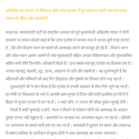
अस्पताल
अखिलेश का भाजपा पर निशाना, बोले-सपा सरकार में हुए काम पर अपने नाम का पत्थर
बनवाया,
लगवा रहे सीएम और रक्षामंत्री
चार
साल
लखनऊ :समाजवादी पार्टी के राष्ट्रीय अध्यक्ष एवं पूर्व मुख्यमंत्री अखिलेश यादव ने योगी
होने
सरकार पर हमला बोलते कहा है कि उत्तर प्रदेश में भाजपा राज में जनता बुरी तरह त्रस्त
को
है
है। कि लोग विधान भवन के सामने ही आत्मदाह करने को मजबूर हो रहे हैं। विधान भवन
भाजपा
और लोक भवन आमने-सामने हैं जहां मुख्यमंत्री सहित उनका मंत्रिमण्डल और मुख्यसचिव
सरकार
सहित सभी शीर्ष विभागीय अधिकारी बैठते हैं। इस सबके बावजूद प्रदेश का विकास ठप्प है।
सोई
जनता मंहगाई, बेकारी, लूट, हत्या, अपहरण से डरी और सहमी है। यह दुर्भाग्यपूर्ण है कि
रही,
महिलाओं और बच्चियों को आए दिन छेड़छाड़ और दुष्कर्म का शिकार होना पड़ रहा है।
अब
मुख्यमंत्री जी ने मान लिया है कि प्रदेश में उनकी सरकार के दिन गिने-चुने रह गए हैं।
जब
हर मोर्चे पर विफलता के नाते वे आगामी आम चुनाव में टिक नहीं पाएंगे इसलिए इन दिनों वे
बिदाई
बिहार में चुनाव प्रचार में लग गए हैं। न यहां रहेंगे, न जनता की चीख पुकार सुनाई देगी।
की
जिलों में कहीं सुनवाई न होने, न्याय न मिलने से परेशान लोगों को आत्मदाह के अलावा
बेला
दूसरा रास्ता नहीं सूझता है। कमजोरों पर सरकार का अत्याचार बढ़ता जा रहा है। दलितों
आ
पर अत्याचार के मामले सभी हदें पार कर गए हैं। बाराबंकी में दुकान पर कब्जे और लखनऊ
गई
–
में मकान मालिक के उत्पीड़न से क्षुब्ध लोगों ने कल आत्मदाह का रास्ता अपनाया।