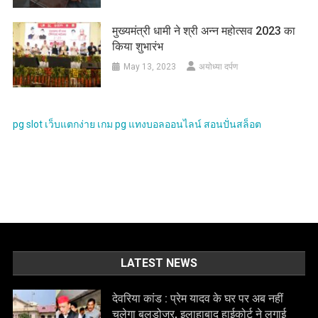
मुख्यमंत्री धामी ने श्री अन्न महोत्सव 2023 का
किया शुभारंभ
May 13, 2023
अयोध्या दर्पण
pg slot
เว็บแตกง่าย
เกม pg
แทงบอลออนไลน์
สอนปั่นสล็อต
LATEST NEWS
देवरिया कांड : प्रेम यादव के घर पर अब नहीं
चलेगा बुलडोजर, इलाहाबाद हाईकोर्ट ने लगाई