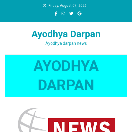
Skip
Friday, August 07, 2026
to
content
Ayodhya Darpan
Ayodhya darpan news
AYODHYA
DARPAN