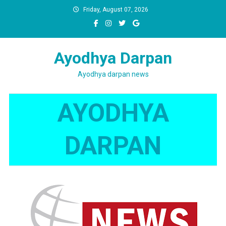
Skip
Friday, August 07, 2026
to
content
Ayodhya Darpan
Ayodhya darpan news
AYODHYA
DARPAN