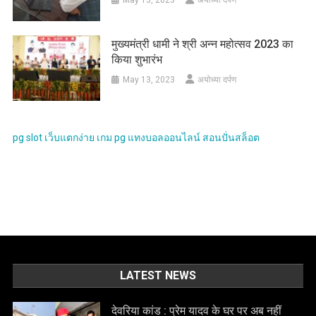
May 13, 2023
अयोध्या दर्पण
मुख्यमंत्री धामी ने श्री अन्न महोत्सव 2023 का
किया शुभारंभ
May 13, 2023
अयोध्या दर्पण
pg slot
เว็บแตกง่าย
เกม pg
แทงบอลออนไลน์
สอนปั่นสล็อต
LATEST NEWS
देवरिया कांड : प्रेम यादव के घर पर अब नहीं