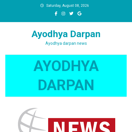
Skip
Saturday, August 08, 2026
to
content
Ayodhya Darpan
Ayodhya darpan news
AYODHYA
DARPAN