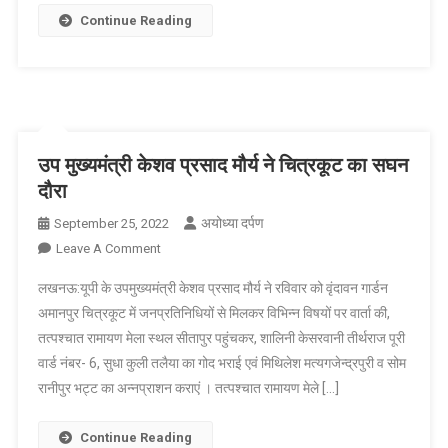
देश
Continue Reading
में
5G
सेवा,
इन
13
शहरों
उप मुख्यमंत्री केशव प्रसाद मौर्य ने चित्रकूट का सघन
को
दौरा
पहले
अयोध्या दर्पण
September 25, 2022
On
Leave A Comment
उप
लखनऊ:यूपी के उपमुख्यमंत्री केशव प्रसाद मौर्य ने रविवार को वृंदावन गार्डन
मुख्यमंत्री
अमानपुर चित्रकूट में जनप्रतिनिधियों से मिलकर विभिन्न विषयों पर वार्ता की,
केशव
तत्पश्चात रामायण मेला स्थल सीतापुर पहुंचकर, शालिनी केसरवानी तीर्थराज पूरी
प्रसाद
वार्ड नंबर- 6, सुधा कुली तलैया का गोद भराई एवं मिथिलेश मत्यगजेन्द्रपुरी व सोम
मौर्य
ने
रानीपुर भट्ट का अन्नप्राशन कराएं । तत्पश्चात रामायण मेले […]
चित्रकूट
का
Continue Reading