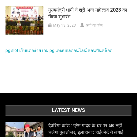
मुख्यमंत्री धामी ने श्री अन्न महोत्सव 2023 का
किया शुभारंभ
May 13, 2023
अयोध्या दर्पण
pg slot
เว็บแตกง่าย
เกม pg
แทงบอลออนไลน์
สอนปั่นสล็อต
LATEST NEWS
देवरिया कांड : प्रेम यादव के घर पर अब नहीं
चलेगा बुलडोजर, इलाहाबाद हाईकोर्ट ने लगाई