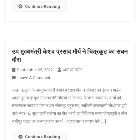
देश
Continue Reading
में
5G
सेवा,
इन
13
शहरों
उप मुख्यमंत्री केशव प्रसाद मौर्य ने चित्रकूट का सघन
को
दौरा
पहले
अयोध्या दर्पण
September 25, 2022
On
Leave A Comment
उप
लखनऊ:यूपी के उपमुख्यमंत्री केशव प्रसाद मौर्य ने रविवार को वृंदावन गार्डन
मुख्यमंत्री
अमानपुर चित्रकूट में जनप्रतिनिधियों से मिलकर विभिन्न विषयों पर वार्ता की,
केशव
तत्पश्चात रामायण मेला स्थल सीतापुर पहुंचकर, शालिनी केसरवानी तीर्थराज पूरी
प्रसाद
वार्ड नंबर- 6, सुधा कुली तलैया का गोद भराई एवं मिथिलेश मत्यगजेन्द्रपुरी व सोम
मौर्य
ने
रानीपुर भट्ट का अन्नप्राशन कराएं । तत्पश्चात रामायण मेले […]
चित्रकूट
का
Continue Reading