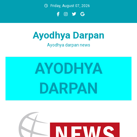
Skip
Friday, August 07, 2026
to
content
Ayodhya Darpan
Ayodhya darpan news
AYODHYA
DARPAN