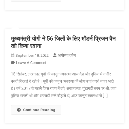
सघन
दौरा
मुख्यमंत्री योगी ने 56 जिलों के लिए मॉडर्न प्रिजन वैन
को किया रवाना
अयोध्या दर्पण
September 18, 2022
On
Leave A Comment
मुख्यमंत्री
18 सितंबर, लखनऊ: यूपी की कानून व्यवस्था आज देश और दुनिया में नजीर
योगी
बनती दिखाई दे रही है। यूपी की कानून व्यवस्था की लोग चर्चा करते नजर आते
ने
हैं। वर्ष 2017 के पहले जिस राज्य में दंगे, अराजकता, गुंडागर्दी चरम पर थी, जहां
56
पुलिस भागती थी और अपराधी उन्हे दौड़ाते थे, आज कानून व्यवस्था से […]
जिलों
के
लिए
Continue Reading
मॉडर्न
प्रिजन
वैन