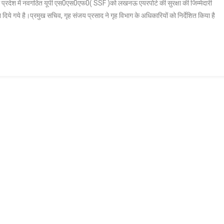
म में प्रदेश में नवगठित यूपी एस0एस0एफ0( SSF )को लखनऊ एयरपोर्ट की सुरक्षा की जिम्मेदारी
एस0एस0एफ0
िये गये है।प्रमुख सचिव, गृह संजय प्रसाद ने गृह विभाग के अधिकारियों को निर्देशित किया है
को
सौंपी
जायेगी
लखनऊ
एयरपोर्ट
की
सुरक्षा