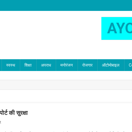
AY
स्वस्थ
शिक्षा
अपराध
मनोरंजन
रोजगार
ऑटोमोबाइल
C
ट की सुरक्षा
On
t
यूपी