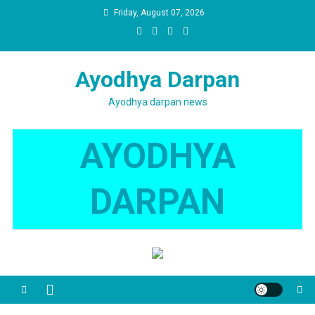
Skip
Friday, August 07, 2026
to
content
Ayodhya Darpan
Ayodhya darpan news
AYODHYA
DARPAN