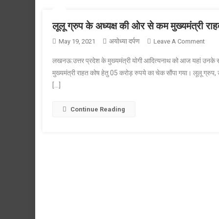
लूलू ग्रुप के अध्यक्ष की ओर से कम मुख्यमंत्री र
अयोध्या दर्पण
On
May 19, 2021
Leave A Comment
लूलू
लखनऊ:उत्तर प्रदेश के मुख्यमंत्री योगी आदित्यनाथ को आज यहां उनके 
ग्रुप
मुख्यमंत्री राहत कोष हेतु 05 करोड़ रुपये का चेक सौंपा गया। लूलू ग्रु
के
[…]
अध्यक्ष
की
ओर
Continue Reading
से
कम
मुख्यमं
राहत
कोष
में
05
करोड़
का