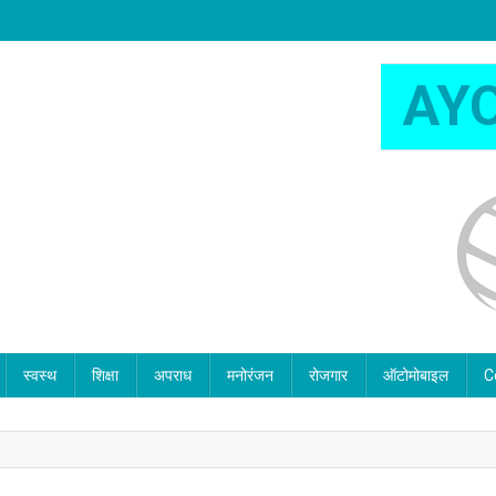
AY
स्वस्थ
शिक्षा
अपराध
मनोरंजन
रोजगार
ऑटोमोबाइल
C