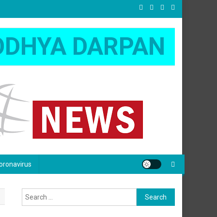
ODHYA DARPAN
oronavirus
Search
for: