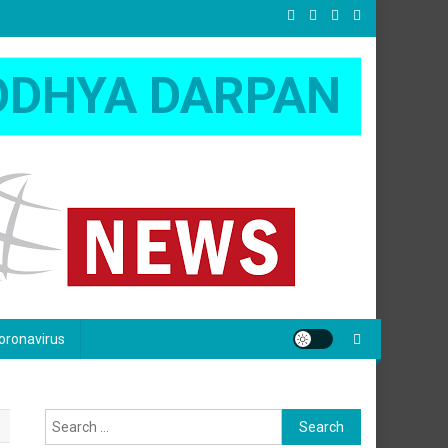
ODHYA DARPAN
oronavirus
Search
for: