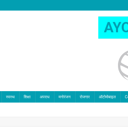
AY
स्वस्थ
शिक्षा
अपराध
मनोरंजन
रोजगार
ऑटोमोबाइल
C