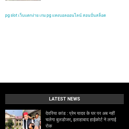
pg slot
เว็บแตกง่าย
เกม pg
แทงบอลออนไลน์
สอนปั่นสล็อต
LATEST NEWS
देवरिया कांड : प्रेम यादव के घर पर अब नहीं
चलेगा बुलडोजर, इलाहाबाद हाईकोर्ट ने लगाई
रोक