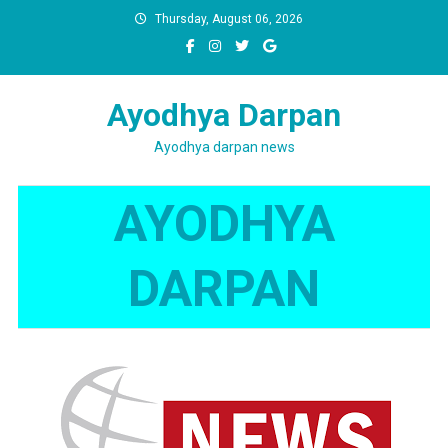
Skip
Thursday, August 06, 2026
to
content
Ayodhya Darpan
Ayodhya darpan news
AYODHYA
DARPAN