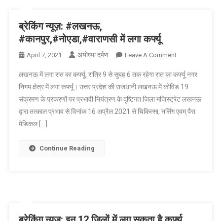
से
लड़
ब्रेकिंग न्यूज़: #लखनऊ,
रहा
#कानपुर,#नोएडा,#वाराणसी में लगा कर्फ्यू
है-
अयोध्या दर्पण
On
April 7, 2021
Leave A Comment
मुख्यमंत्री
ब्रेकिंग
लखनऊ में लगा रात का कर्फ्यू, रात्रि 9 से सुबह 6 तक रहेगा रात का कर्फ्यू नगर
न्यूज़:
निगम क्षेत्र में लगा कर्फ्यू। उत्तर प्रदेश की राजधानी लखनऊ में कोविड 19
#लखनऊ,
संक्रमण के प्रकरणों पर प्रभावी नियंत्रण के दृष्टिगत जिला मजिस्ट्रेट लखनऊ
#कानपुर,#नोएडा,#
द्वारा तत्काल प्रभाव से दिनांक 16 अप्रैल 2021 से चिकित्सा, नर्सिंग एवम् पैरा
में
लगा
मेडिकल […]
कर्फ्यू
Continue Reading
ब्रेकिंग न्यूज़: इन 12 जिलों में लग सकता है कर्फ्यू