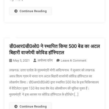
दवाओं
की
Continue Reading
उपलब्धता
सुनिश्चित
की
जाए
डी0आर0डी0ओ0 ने स्थापित किया 500 बेड का अटल
बिहारी वाजपेयी कोविड हॉस्पिटल
अयोध्या दर्पण
On
May 5, 2021
Leave A Comment
डी0आर0डी0ओ0
लखनऊ: उत्तर प्रदेश के मुख्यमंत्री योगी आदित्यनाथ ने बुधवार को लखनऊ
ने
अवध शिल्प ग्राम में भारत रत्न अटल बिहारी वाजपेयी कोविड हॉस्पिटल का
स्थापित
लोकार्पण किया। डी0आर0डी0ओ0 द्वारा स्थापित 500 बेड के इस चिकित्सालय
किया
में वेंटिलेटर युक्त 150 बेड तथा शेष बेड ऑक्सीजन की सुविधा युक्त हैं।
500
बेड
मुख्यमंत्री ने इस अवसर पर कोविड हाॅस्पिटल के होल्डिंग […]
का
अटल
Continue Reading