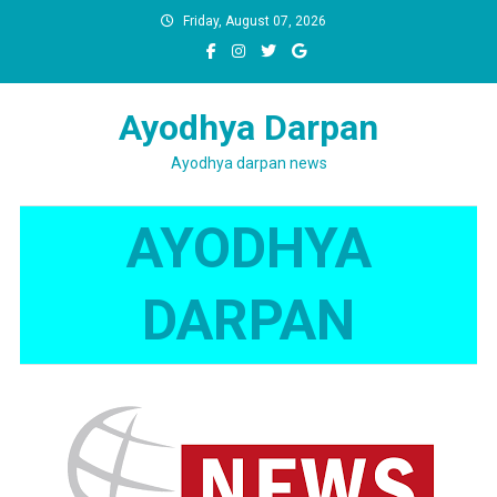
Skip
Friday, August 07, 2026
to
content
Ayodhya Darpan
Ayodhya darpan news
AYODHYA
DARPAN