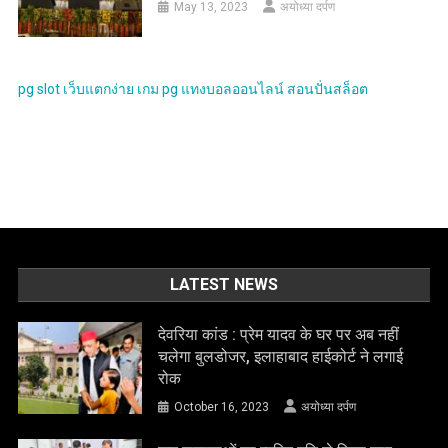
May 13, 2023
अयोध्या दर्पण
pg slot
เว็บแตกง่าย
เกม pg
แทงบอลออนไลน์
สอนปั่นสล็อต
LATEST NEWS
देवरिया कांड : प्रेम यादव के घर पर अब नहीं
चलेगा बुलडोजर, इलाहाबाद हाईकोर्ट ने लगाई
रोक
October 16, 2023
अयोध्या दर्पण