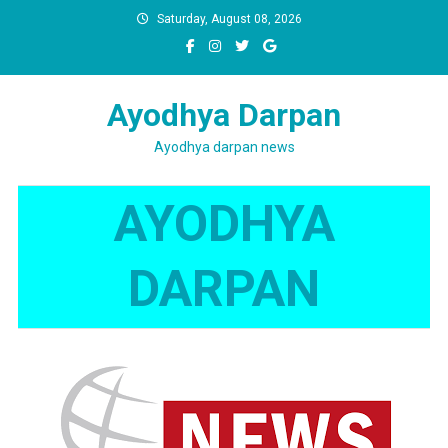
Skip
Saturday, August 08, 2026
to
content
Ayodhya Darpan
Ayodhya darpan news
AYODHYA
DARPAN