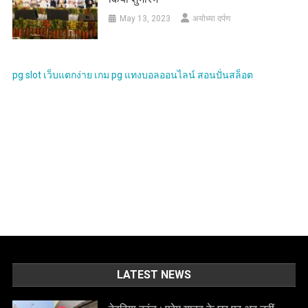
May 13, 2023
अयोध्या दर्पण
pg slot
เว็บแตกง่าย
เกม pg
แทงบอลออนไลน์
สอนปั่นสล็อต
LATEST NEWS
देवरिया कांड : प्रेम यादव के घर पर अब नहीं
चलेगा बुलडोजर, इलाहाबाद हाईकोर्ट ने लगाई
रोक
October 16, 2023
अयोध्या दर्पण