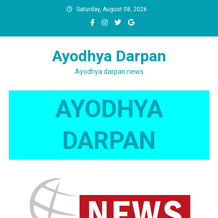
Skip
Saturday, August 08, 2026
to
content
Ayodhya Darpan
Ayodhya darpan news
AYODHYA
DARPAN