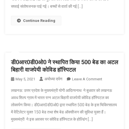
की
सफाई संतोषजनक पाई गई। बच्चों से वार्ता की गई […]
टीम
ने
Continue Reading
राजकीय
बाल
गृह
बालिका,
मोती
नगर
डी0आर0डी0ओ0 ने स्थापित किया 500 बेड का अटल
लखनऊ
बिहारी वाजपेयी कोविड हॉस्पिटल
का
किया
अयोध्या दर्पण
On
May 5, 2021
Leave A Comment
निरीक्षण
डी0आर0डी0ओ0
लखनऊ: उत्तर प्रदेश के मुख्यमंत्री योगी आदित्यनाथ ने बुधवार को लखनऊ
ने
अवध शिल्प ग्राम में भारत रत्न अटल बिहारी वाजपेयी कोविड हॉस्पिटल का
स्थापित
लोकार्पण किया। डी0आर0डी0ओ0 द्वारा स्थापित 500 बेड के इस चिकित्सालय
किया
में वेंटिलेटर युक्त 150 बेड तथा शेष बेड ऑक्सीजन की सुविधा युक्त हैं।
500
बेड
मुख्यमंत्री ने इस अवसर पर कोविड हाॅस्पिटल के होल्डिंग […]
का