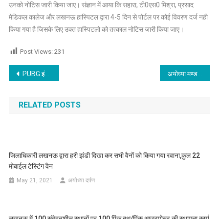
उनको नोटिस जारी किया जाए। संज्ञान में आया कि सहारा, टी0एस0 मिश्रा, प्रसाद
मेडिकल कालेज और लखनऊ हास्पिटल द्वारा 4-5 दिन से पोर्टल पर कोई विवरण दर्ज नही
किया गया है जिसके लिए उक्त हास्पिटलो को तत्काल नोटिस जारी किया जाए।
Post Views:
231
Post
PUBG इंडिया लॉन्च का इंतजार खत्म,प्री-रजिस्ट्रेशन,कब और कैसे करें,यहां जानें सबकुछ
अयोध्या मण्डल में 18 ऑक्सीजन प्लाण्ट लगाने की कार्यवाही जारी, 06 लग चुके-मुख्यमंत्री
navigation
RELATED POSTS
जिलाधिकारी लखनऊ द्वारा हरी झंडी दिखा कर सभी वैनों को किया गया रवाना,कुल 22
मोबाईल टेस्टिंग वैन
May 21, 2021
अयोध्या दर्पण
लखनऊ में 100 संवेदनशील स्थानों पर 100 पिंक बूथ/पिंक आउटपोस्ट की स्थापना कार्य