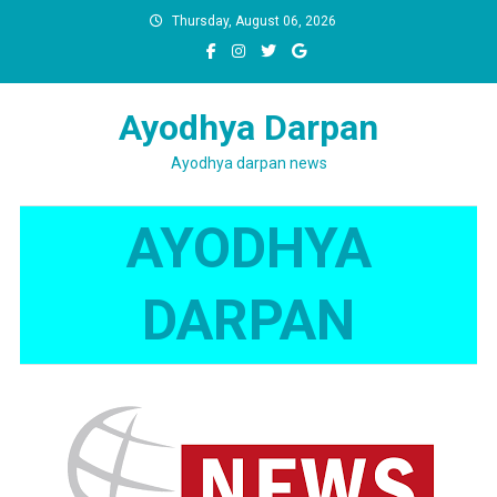
Skip
Thursday, August 06, 2026
to
content
Ayodhya Darpan
Ayodhya darpan news
AYODHYA
DARPAN