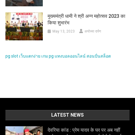
मुख्यमंत्री धामी ने श्री अन्न महोत्सव 2023 का
किया शुभारंभ
May 13, 2023
अयोध्या दर्पण
pg slot
เว็บแตกง่าย
เกม pg
แทงบอลออนไลน์
สอนปั่นสล็อต
LATEST NEWS
देवरिया कांड : प्रेम यादव के घर पर अब नहीं