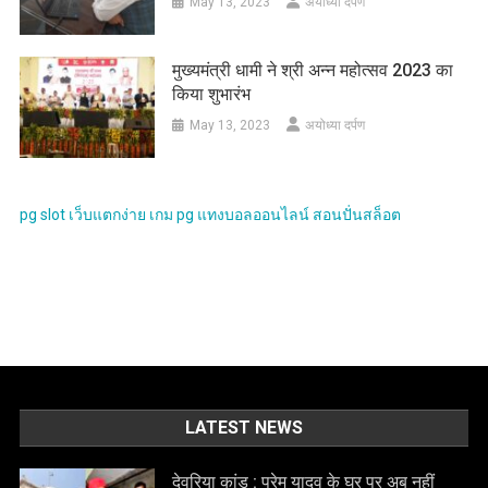
May 13, 2023
अयोध्या दर्पण
मुख्यमंत्री धामी ने श्री अन्न महोत्सव 2023 का
किया शुभारंभ
May 13, 2023
अयोध्या दर्पण
pg slot
เว็บแตกง่าย
เกม pg
แทงบอลออนไลน์
สอนปั่นสล็อต
LATEST NEWS
देवरिया कांड : प्रेम यादव के घर पर अब नहीं