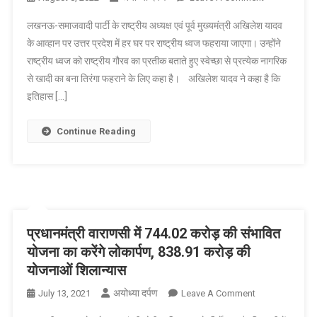
सपा
लखनऊ-समाजवादी पार्टी के राष्ट्रीय अध्यक्ष एवं पूर्व मुख्यमंत्री अखिलेश यादव
के
के आव्हान पर उत्तर प्रदेश में हर घर पर राष्ट्रीय ध्वज फहराया जाएगा। उन्होंने
राष्ट्रीय
राष्ट्रीय ध्वज को राष्ट्रीय गौरव का प्रतीक बताते हुए स्वेच्छा से प्रत्येक नागरिक
अध्यक्ष
से खादी का बना तिरंगा फहराने के लिए कहा है। अखिलेश यादव ने कहा है कि
अखिलेश
यादव
इतिहास […]
के
आव्हान
Continue Reading
पर
उत्तर
प्रदेश
में
हर
घर
प्रधानमंत्री वाराणसी में 744.02 करोड़ की संभावित
पर
योजना का करेंगे लोकार्पण, 838.91 करोड़ की
राष्ट्रीय
योजनाओं शिलान्यास
ध्वज
फहराया
अयोध्या दर्पण
On
July 13, 2021
Leave A Comment
जाएगा।
प्रधानमंत्री