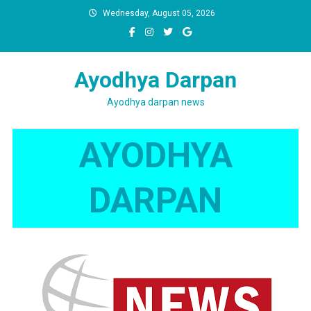
Skip
Wednesday, August 05, 2026
to
content
Ayodhya Darpan
Ayodhya darpan news
AYODHYA
DARPAN