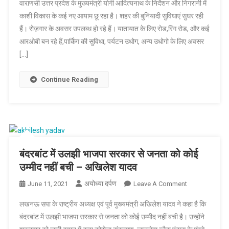
वाराणसी उत्तर प्रदेश के मुख्यमंत्री योगी आदित्यनाथ के निर्देशन और निगरानी में
वाराणसी
काशी विकास के कई नए आयाम छू रहा है। शहर की बुनियादी सुविधाएं सुधर रही
में
हैं। रोज़गार के अवसर उपलब्ध हो रहे हैं। यातायात के लिए रोड,रिंग रोड, और कई
744.02
आरओबी बन रहे हैं,पार्किंग की सुविधा, पर्यटन उधोग, अन्य उधोगो के लिए अवसर
करोड़
की
[…]
संभावित
योजना
Continue Reading
का
करेंगे
लोकार्पण,
838.91
करोड़
की
बंदरबांट में उलझी भाजपा सरकार से जनता को कोई
योजनाओं
उम्मीद नहीं बची – अखिलेश यादव
शिलान्यास
अयोध्या दर्पण
On
June 11, 2021
Leave A Comment
बंदरबांट
लखनऊ सपा के राष्ट्रीय अध्यक्ष एवं पूर्व मुख्यमंत्री अखिलेश यादव ने कहा है कि
में
बंदरबांट में उलझी भाजपा सरकार से जनता को कोई उम्मीद नहीं बची है। उन्होंने
उलझी