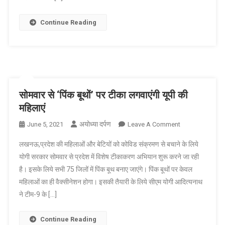
विस्तार
से
Continue Reading
कोरोना
काल
में
किए
गए
कार्यों
सोमवार से ‘पिंक बूथों’ पर टीका लगवाएंगी यूपी की
को
महिलाएं
बताया
अयोध्या दर्पण
On
June 5, 2021
Leave A Comment
सोमवार
लखनऊ,प्रदेश की महिलाओं और बेटियों को कोविड संक्रमण से बचाने के लिये
से
योगी सरकार सोमवार से प्रदेश में विशेष टीकाकरण अभियान शुरू करने जा रही
‘पिंक
है। इसके लिये सभी 75 जिलों में पिंक बूथ बनाए जाएंगे। पिंक बूथों पर केवल
बूथों’
महिलाओं का ही वैक्सीनेशन होगा। इसकी तैयारी के लिये सीएम योगी आदित्यनाथ
पर
टीका
ने टीम-9 के […]
लगवाएंगी
यूपी
Continue Reading