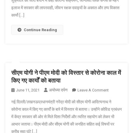
शुक्रवार को जारी बयान में कहा कोरोना संक्रमण, जानलेवा व्लैक फंगस के मंहगे
भाजपा
इलाज में सरकार की लापरवाही, जीवन रक्षक दवाइयों के अकाल और ठप्प विकास
सरकार
से
कार्यो […]
जनता
को
Continue Reading
कोई
उम्मीद
नहीं
बची
–
अखिलेश
सीएम योगी ने पीएम मोदी को विस्तार से कोरोना काल में
यादव
किए गए कार्यों को बताया
अयोध्या दर्पण
On
June 11, 2021
Leave A Comment
सीएम
नई दिल्ली/लखनऊप्रधानमंत्री नरेंद्र मोदी को सीएम योगी आदित्यनाथ ने
योगी
कोरोना काल में किए गए कार्यों के बारे में विस्तार से बताया। उन्होंने कोविड प्रबंधन
ने
में केंद्र सरकार की ओर से मिले दिशा निर्देशों और त्वरित सहयोग को लेकर भी
पीएम
आभार जताया। पीएम मोदी और सीएम योगी की जनहित सहित कई विषयों पर
मोदी
को
करीब सवा घंटे […]