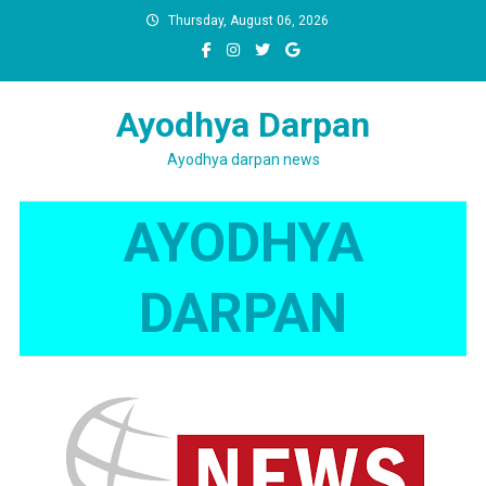
Skip
Thursday, August 06, 2026
to
content
Ayodhya Darpan
Ayodhya darpan news
AYODHYA
DARPAN