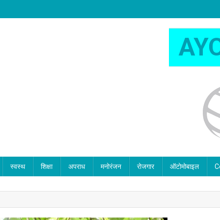
AY
स्वस्थ
शिक्षा
अपराध
मनोरंजन
रोजगार
ऑटोमोबाइल
C