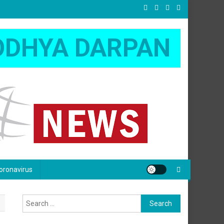
ODHYA DARPAN
oronavirus
Search
for: