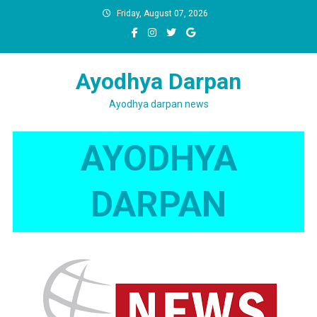
Skip
Friday, August 07, 2026
to
content
Ayodhya Darpan
Ayodhya darpan news
AYODHYA
DARPAN