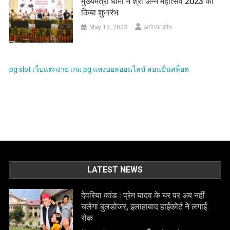
मुख्यमंत्री धामी ने श्री अन्न महोत्सव 2023 का
किया शुभारंभ
May 13, 2023
अयोध्या दर्पण
pg slot
เว็บแตกง่าย
เกม pg
แทงบอลออนไลน์
สอนปั่นสล็อต
LATEST NEWS
देवरिया कांड : प्रेम यादव के घर पर अब नहीं
चलेगा बुलडोजर, इलाहाबाद हाईकोर्ट ने लगाई
रोक