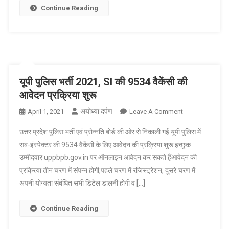
कि
Continue Reading
श्मसान
में
जगह
नहीं,
अस्पताल
में
यूपी पुलिस भर्ती 2021, SI की 9534 वैकेंसी की
बेड
आवेदन प्रक्रिया शुरू
ऑक्सीजन
नहीं-
अयोध्या दर्पण
On
April 1, 2021
Leave A Comment
अखिलेश
यूपी
उत्तर प्रदेश पुलिस भर्ती एवं प्रोन्नति बोर्ड की ओर से निकाली गई यूपी पुलिस में
यादव
पुलिस
सब-इंस्पेक्टर की 9534 वैकेंसी के लिए आवेदन की प्रक्रिया शुरू इच्छुक
भर्ती
उम्मीदवार uppbpb.gov.in पर ऑनलाइन आवेदन कर सकते हैंआवेदन की
2021,
प्रक्रिया तीन चरण में संपन्न होगी,पहले चरण में रजिस्ट्रेशन, दूसरे चरण में
SI
की
अपनी योग्यता संबंधित सभी डिटेल डालनी होगी व […]
9534
वैकेंसी
Continue Reading
की
आवेदन