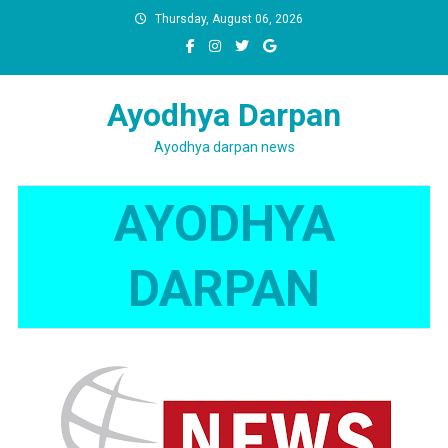
Skip
Thursday, August 06, 2026
to
content
Ayodhya Darpan
Ayodhya darpan news
AYODHYA
DARPAN