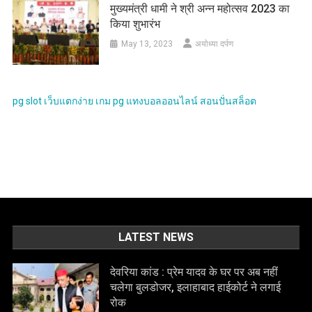
मुख्यमंत्री धामी ने श्री अन्न महोत्सव 2023 का
किया शुभारंभ
May 13, 2023
अयोध्या दर्पण
pg slot
เว็บแตกง่าย
เกม pg
แทงบอลออนไลน์
สอนปั่นสล็อต
LATEST NEWS
देवरिया कांड : प्रेम यादव के घर पर अब नहीं
चलेगा बुलडोजर, इलाहाबाद हाईकोर्ट ने लगाई
रोक