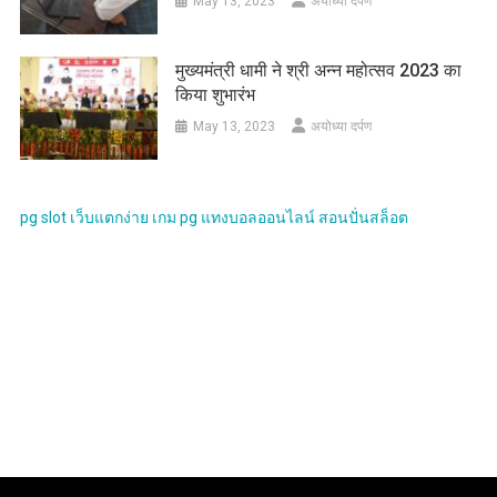
May 13, 2023
अयोध्या दर्पण
मुख्यमंत्री धामी ने श्री अन्न महोत्सव 2023 का
किया शुभारंभ
May 13, 2023
अयोध्या दर्पण
pg slot
เว็บแตกง่าย
เกม pg
แทงบอลออนไลน์
สอนปั่นสล็อต
LATEST NEWS
देवरिया कांड : प्रेम यादव के घर पर अब नहीं