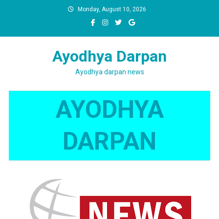
Skip
Monday, August 10, 2026
to
content
Ayodhya Darpan
Ayodhya darpan news
AYODHYA
DARPAN