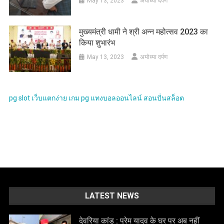
May 13, 2023
अयोध्या दर्पण
मुख्यमंत्री धामी ने श्री अन्न महोत्सव 2023 का
किया शुभारंभ
May 13, 2023
अयोध्या दर्पण
pg slot
เว็บแตกง่าย
เกม pg
แทงบอลออนไลน์
สอนปั่นสล็อต
LATEST NEWS
देवरिया कांड : प्रेम यादव के घर पर अब नहीं