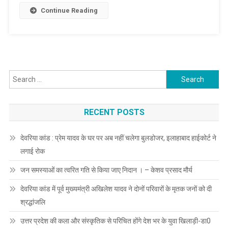
जवान
Continue Reading
शहीद,अयोध्या
और
चंदौली
के
निवासी,घर
Search
में
for:
मचा
कोहराम
RECENT POSTS
देवरिया कांड : प्रेम यादव के घर पर अब नहीं चलेगा बुलडोजर, इलाहाबाद हाईकोर्ट ने
लगाई रोक
जन समस्याओं का त्वरित गति से किया जाए निदान । – केशव प्रसाद मौर्य
देवरिया कांड में पूर्व मुख्यमंत्री अखिलेश यादव ने दोनों परिवारों के मृतक जनों को दी
श्रद्धांजलि
उत्तर प्रदेश की कला और संस्कृतिक से परिचित होंगे देश भर के युवा खिलाड़ी-डा0