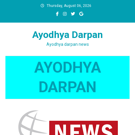
Skip
Thursday, August 06, 2026
to
content
Ayodhya Darpan
Ayodhya darpan news
AYODHYA
DARPAN