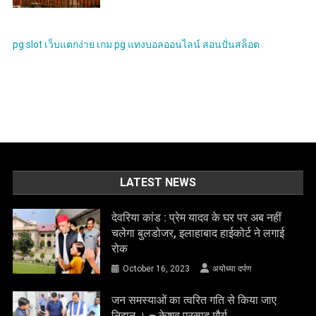
pg slot
เว็บแตกง่าย
เกม pg
แทงบอลออนไลน์
สอนปั่นสล็อต
LATEST NEWS
देवरिया कांड : प्रेम यादव के घर पर अब नहीं
चलेगा बुलडोजर, इलाहाबाद हाईकोर्ट ने लगाई
रोक
October 16, 2023
अयोध्या दर्पण
जन समस्याओं का त्वरित गति से किया जाए
निदान । – केशव प्रसाद मौर्य