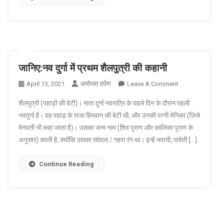
जानिए
जानिए:नव दुर्गा में प्रथम शैलपुत्री की कहानी
अयोध्या दर्पण
On
April 13, 2021
Leave A Comment
जानिए:नव
शैलपुत्री (पहाड़ों की बेटी)। माता दुर्गा नवरात्रि के पहले दिन के दौरान पहली
दुर्गा
नवदुर्गा है। वह पहाड़ के राजा हिमवान की बेटी थी, और उनकी पत्नी मेनिका (जिसे
में
मेनवती भी कहा जाता है)। उसका जन्म नाम (शिव पुराण और कालिका पुराण के
प्रथम
अनुसार) काली है, क्योंकि उसका सांवला / गहरा रंग था। इन्हें भवानी, पार्वती […]
शैलपुत्री
की
कहानी
Continue Reading