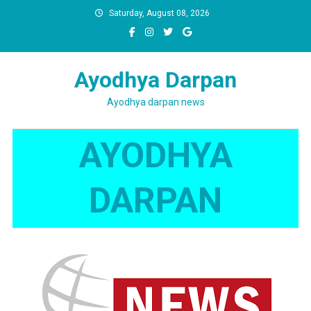
Skip
Saturday, August 08, 2026
to
content
Ayodhya Darpan
Ayodhya darpan news
AYODHYA
DARPAN