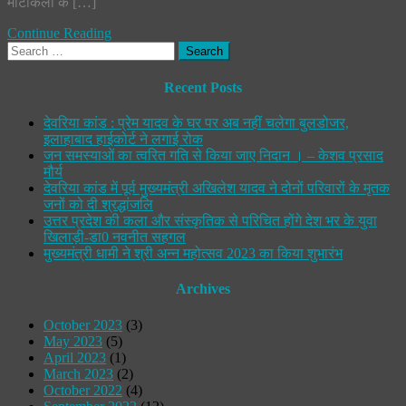
माटीकला के […]
मा
की
Continue Reading
उत्क
Search
कला
for:
बना
वाल
Recent Posts
6
कार
देवरिया कांड : प्रेम यादव के घर पर अब नहीं चलेगा बुलडोजर,
को
इलाहाबाद हाईकोर्ट ने लगाई रोक
किय
जन समस्याओं का त्वरित गति से किया जाए निदान । – केशव प्रसाद
पुरस
मौर्य
देवरिया कांड में पूर्व मुख्यमंत्री अखिलेश यादव ने दोनों परिवारों के मृतक
जनों को दी श्रद्धांजलि
उत्तर प्रदेश की कला और संस्कृतिक से परिचित होंगे देश भर के युवा
खिलाड़ी-डा0 नवनीत सहगल
मुख्यमंत्री धामी ने श्री अन्न महोत्सव 2023 का किया शुभारंभ
Archives
October 2023
(3)
May 2023
(5)
April 2023
(1)
March 2023
(2)
October 2022
(4)