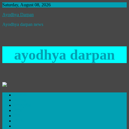
Skip
Saturday, August 08, 2026
to
Ayodhya Darpan
content
Ayodhya darpan news
ayodhya darpan
लखनऊ
अयोध्या
उत्तरप्रदेश
विदेश
खेल
स्वस्थ
शिक्षा