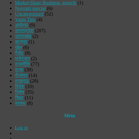
Market;Share,Business, growth
(1)
Navratri special
(6)
Uncategorized
(52)
Vastu Tips
(4)
अयोध्या
(9)
उत्तरप्रदेश
(207)
उत्तराखंड
(2)
कानपुर
(1)
खेल
(6)
गैजेट
(8)
मनोरंजन
(2)
राजनीति
(77)
राज्य
(39)
रोजगार
(14)
लखनऊ
(28)
विदेश
(10)
विशेष
(35)
शिक्षा
(11)
स्वस्थ
(8)
Meta
Log in