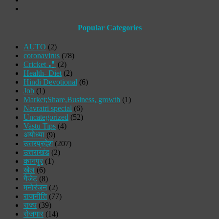
Popular Categories
AUTO
(2)
coronavirus
(78)
Cricket 🏏
(2)
Health- Diet
(2)
Hindi Devotional
(6)
Job
(1)
Market;Share,Business, growth
(1)
Navratri special
(6)
Uncategorized
(52)
Vastu Tips
(4)
अयोध्या
(9)
उत्तरप्रदेश
(207)
उत्तराखंड
(2)
कानपुर
(1)
खेल
(6)
गैजेट
(8)
मनोरंजन
(2)
राजनीति
(77)
राज्य
(39)
रोजगार
(14)