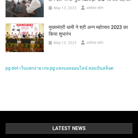
May 13, 2023
अयोध्या दर्पण
मुख्यमंत्री धामी ने श्री अन्न महोत्सव 2023 का
किया शुभारंभ
May 13, 2023
अयोध्या दर्पण
pg slot
เว็บแตกง่าย
เกม pg
แทงบอลออนไลน์
สอนปั่นสล็อต
LATEST NEWS