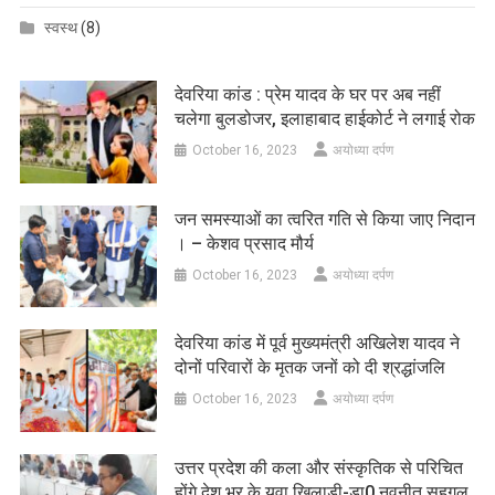
स्वस्थ
(8)
देवरिया कांड : प्रेम यादव के घर पर अब नहीं
चलेगा बुलडोजर, इलाहाबाद हाईकोर्ट ने लगाई रोक
October 16, 2023
अयोध्या दर्पण
जन समस्याओं का त्वरित गति से किया जाए निदान
। – केशव प्रसाद मौर्य
October 16, 2023
अयोध्या दर्पण
देवरिया कांड में पूर्व मुख्यमंत्री अखिलेश यादव ने
दोनों परिवारों के मृतक जनों को दी श्रद्धांजलि
October 16, 2023
अयोध्या दर्पण
उत्तर प्रदेश की कला और संस्कृतिक से परिचित
होंगे देश भर के युवा खिलाड़ी-डा0 नवनीत सहगल