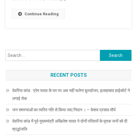
परिषदीय
एवं
Continue Reading
निजी
विद्यालयों
में
24
से
Search
31
for:
मार्च,
2021
RECENT POSTS
तक
अवकाश
–
देवरिया कांड : प्रेम यादव के घर पर अब नहीं चलेगा बुलडोजर, इलाहाबाद हाईकोर्ट ने
मुख्यमंत्री
लगाई रोक
जन समस्याओं का त्वरित गति से किया जाए निदान । – केशव प्रसाद मौर्य
देवरिया कांड में पूर्व मुख्यमंत्री अखिलेश यादव ने दोनों परिवारों के मृतक जनों को दी
श्रद्धांजलि