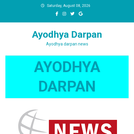
Skip
Saturday, August 08, 2026
to
content
Ayodhya Darpan
Ayodhya darpan news
AYODHYA
DARPAN