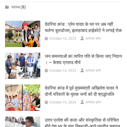
स्वस्थ
(8)
देवरिया कांड : प्रेम यादव के घर पर अब नहीं
चलेगा बुलडोजर, इलाहाबाद हाईकोर्ट ने लगाई रोक
October 16, 2023
अयोध्या दर्पण
जन समस्याओं का त्वरित गति से किया जाए निदान
। – केशव प्रसाद मौर्य
October 16, 2023
अयोध्या दर्पण
देवरिया कांड में पूर्व मुख्यमंत्री अखिलेश यादव ने
दोनों परिवारों के मृतक जनों को दी श्रद्धांजलि
October 16, 2023
अयोध्या दर्पण
उत्तर प्रदेश की कला और संस्कृतिक से परिचित
होंगे देश भर के युवा खिलाड़ी-डा0 नवनीत सहगल