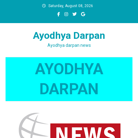
Skip
Saturday, August 08, 2026
to
content
Ayodhya Darpan
Ayodhya darpan news
AYODHYA
DARPAN