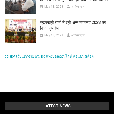
May 13, 2023
अयोध्या दर्पण
मुख्यमंत्री धामी ने श्री अन्न महोत्सव 2023 का
किया शुभारंभ
May 13, 2023
अयोध्या दर्पण
pg slot
เว็บแตกง่าย
เกม pg
แทงบอลออนไลน์
สอนปั่นสล็อต
LATEST NEWS