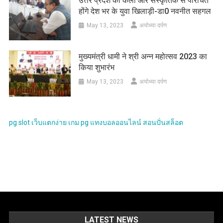
उत्तर प्रदेश की कला और संस्कृतिक से परिचित
होंगे देश भर के युवा खिलाड़ी-डा0 नवनीत सहगल
May 13, 2023
अयोध्या दर्पण
मुख्यमंत्री धामी ने श्री अन्न महोत्सव 2023 का
किया शुभारंभ
May 13, 2023
अयोध्या दर्पण
pg slot
เว็บแตกง่าย
เกม pg
แทงบอลออนไลน์
สอนปั่นสล็อต
LATEST NEWS