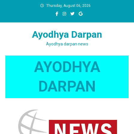
Skip
Thursday, August 06, 2026
to
content
Ayodhya Darpan
Ayodhya darpan news
AYODHYA
DARPAN