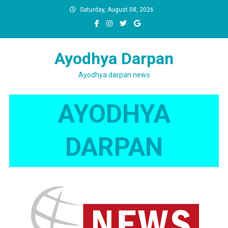
Skip
Saturday, August 08, 2026
to
content
Ayodhya Darpan
Ayodhya darpan news
AYODHYA
DARPAN