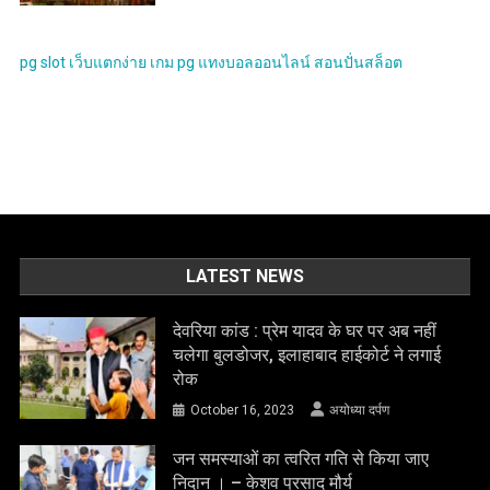
pg slot
เว็บแตกง่าย
เกม pg
แทงบอลออนไลน์
สอนปั่นสล็อต
LATEST NEWS
देवरिया कांड : प्रेम यादव के घर पर अब नहीं
चलेगा बुलडोजर, इलाहाबाद हाईकोर्ट ने लगाई
रोक
October 16, 2023
अयोध्या दर्पण
जन समस्याओं का त्वरित गति से किया जाए
निदान । – केशव प्रसाद मौर्य