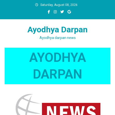
Skip
Saturday, August 08, 2026
to
content
Ayodhya Darpan
Ayodhya darpan news
AYODHYA
DARPAN