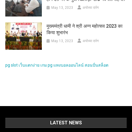
May 13, 2023
अयोध्या दर्पण
मुख्यमंत्री धामी ने श्री अन्न महोत्सव 2023 का
किया शुभारंभ
May 13, 2023
अयोध्या दर्पण
pg slot
เว็บแตกง่าย
เกม pg
แทงบอลออนไลน์
สอนปั่นสล็อต
LATEST NEWS