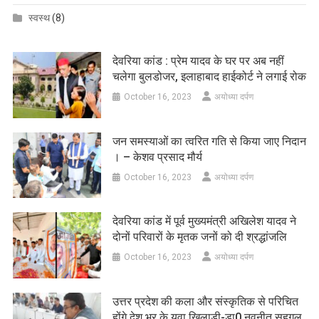
स्वस्थ
(8)
देवरिया कांड : प्रेम यादव के घर पर अब नहीं
चलेगा बुलडोजर, इलाहाबाद हाईकोर्ट ने लगाई रोक
October 16, 2023
अयोध्या दर्पण
जन समस्याओं का त्वरित गति से किया जाए निदान
। – केशव प्रसाद मौर्य
October 16, 2023
अयोध्या दर्पण
देवरिया कांड में पूर्व मुख्यमंत्री अखिलेश यादव ने
दोनों परिवारों के मृतक जनों को दी श्रद्धांजलि
October 16, 2023
अयोध्या दर्पण
उत्तर प्रदेश की कला और संस्कृतिक से परिचित
होंगे देश भर के युवा खिलाड़ी-डा0 नवनीत सहगल