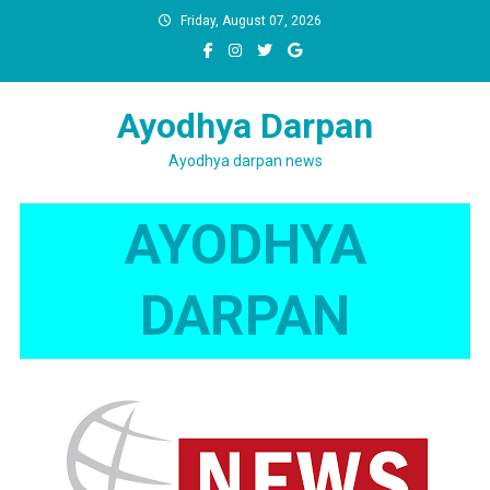
Skip
Friday, August 07, 2026
to
content
Ayodhya Darpan
Ayodhya darpan news
AYODHYA
DARPAN