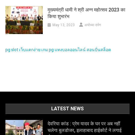
मुख्यमंत्री धामी ने श्री अन्न महोत्सव 2023 का
किया शुभारंभ
May 13, 2023
अयोध्या दर्पण
pg slot
เว็บแตกง่าย
เกม pg
แทงบอลออนไลน์
สอนปั่นสล็อต
LATEST NEWS
देवरिया कांड : प्रेम यादव के घर पर अब नहीं
चलेगा बुलडोजर, इलाहाबाद हाईकोर्ट ने लगाई